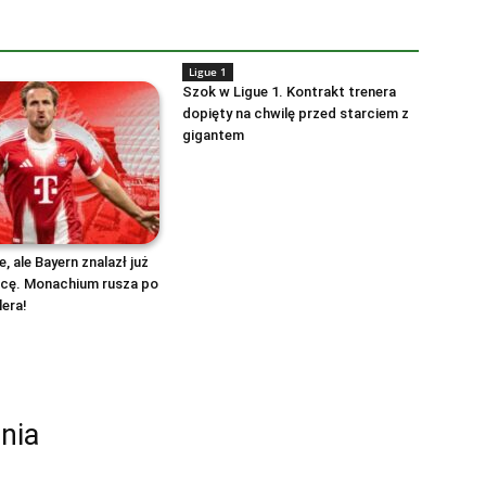
Ligue 1
Szok w Ligue 1. Kontrakt trenera
dopięty na chwilę przed starciem z
gigantem
, ale Bayern znalazł już
pcę. Monachium rusza po
lera!
nia