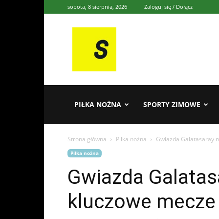
sobota, 8 sierpnia, 2026
Zaloguj się / Dołącz
Sporten
PIŁKA NOŻNA
SPORTY ZIMOWE
Strona główna
Piłka nożna
Gwiazda Galatasaray m
Piłka nożna
Gwiazda Galatas
kluczowe mecze k