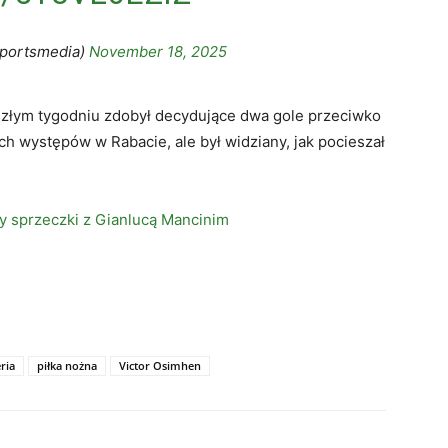
sportsmedia)
November 18, 2025
eszłym tygodniu zdobył decydujące dwa gole przeciwko
h występów w Rabacie, ale był widziany, jak pocieszał
ły sprzeczki z Gianlucą Mancinim
ria
piłka nożna
Victor Osimhen