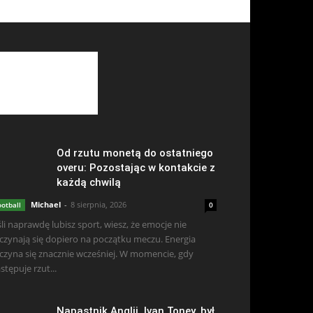
Od rzutu monetą do ostatniego
overu: Pozostając w kontakcie z
każdą chwilą
Michael
-
8 sierpnia, 2026
ootball
0
śli naprawdę lubisz sport, wiesz, że emocje nie
czynają się dopiero na początku meczu. Energia
czyna się znacznie wcześniej. W momencie, gdy
stępuje rzut...
Napastnik Anglii, Ivan Toney, był