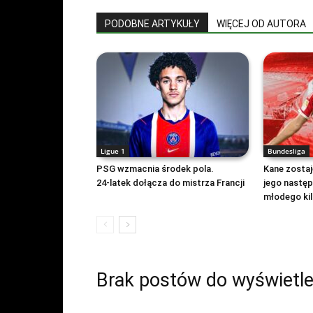
PODOBNE ARTYKUŁY
WIĘCEJ OD AUTORA
Ligue 1
Bundesliga
PSG wzmacnia środek pola.
Kane zostaje
24‑latek dołącza do mistrza Francji
jego nastę
młodego kil
Brak postów do wyświetle