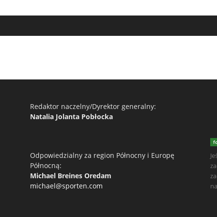
Redaktor naczelny/Dyrektor generalny:
Natalia Jolanta Pobłocka
f
Odpowiedzialny za region Północny i Europę
Je
Północną:
za
Michael Breines Oredam
za
michael@sporten.com
na