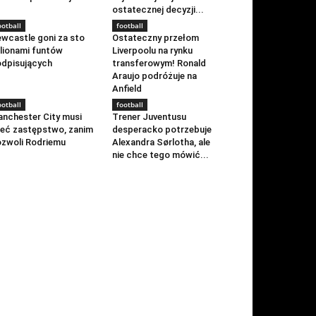
ostatecznej decyzji...
ootball
football
wcastle goni za sto
Ostateczny przełom
lionami funtów
Liverpoolu na rynku
dpisujących
transferowym! Ronald
Araujo podróżuje na
Anfield
ootball
football
nchester City musi
Trener Juventusu
eć zastępstwo, zanim
desperacko potrzebuje
zwoli Rodriemu
Alexandra Sørlotha, ale
nie chce tego mówić...