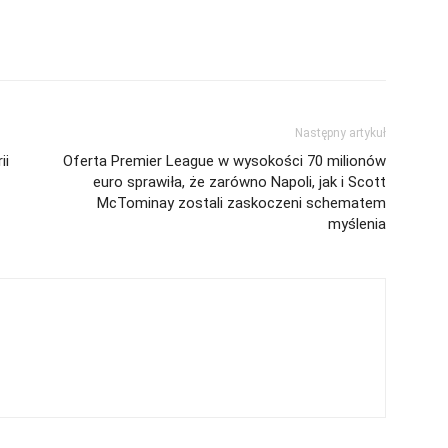
Następny artykuł
ii
Oferta Premier League w wysokości 70 milionów
euro sprawiła, że zarówno Napoli, jak i Scott
McTominay zostali zaskoczeni schematem
myślenia