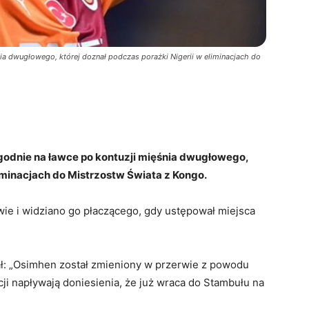
ia dwugłowego, której doznał podczas porażki Nigerii w eliminacjach do
ygodnie na ławce po kontuzji mięśnia dwugłowego,
liminacjach do Mistrzostw Świata z Kongo.
wie i widziano go płaczącego, gdy ustępował miejsca
ał: „Osimhen został zmieniony w przerwie z powodu
i napływają doniesienia, że już wraca do Stambułu na