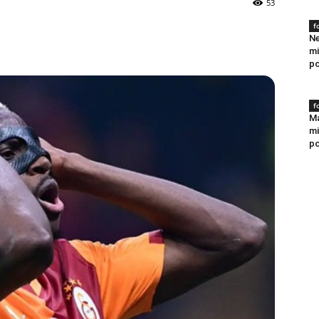
53
f
Ne
mi
po
f
Ma
mi
po