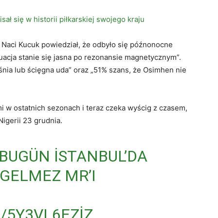
ał się w historii piłkarskiej swojego kraju
 Naci Kucuk powiedział, że odbyło się późnonocne
tuacja stanie się jasna po rezonansie magnetycznym”.
ęśnia lub ścięgna uda” oraz „51% szans, że Osimhen nie
 w ostatnich sezonach i teraz czeka wyścig z czasem,
gerii 23 grudnia.
BUGÜN İSTANBUL’DA
 GELMEZ MR’I
/5Y3VL6EZIZ