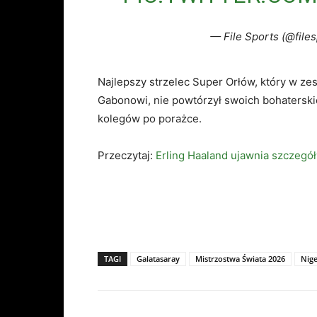
— File Sports (@file
Najlepszy strzelec Super Orłów, który w z
Gabonowi, nie powtórzył swoich bohaterskic
kolegów po porażce.
Przeczytaj:
Erling Haaland ujawnia szczegó
TAGI
Galatasaray
Mistrzostwa Świata 2026
Nige