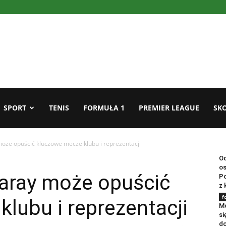
SPORT
TENIS
FORMUŁA 1
PREMIER LEAGUE
SKO
oże opuścić kluczowe mecze klubu i reprezentacji
f
Od
os
aray może opuścić
Po
z 
f
lubu i reprezentacji
Mo
si
do