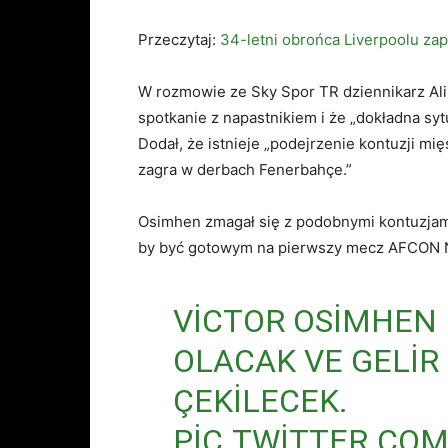
Przeczytaj:
34-letni obrońca Liverpoolu zapis
W rozmowie ze Sky Spor TR dziennikarz Ali
spotkanie z napastnikiem i że „dokładna sy
Dodał, że istnieje „podejrzenie kontuzji mi
zagra w derbach Fenerbahçe.”
Osimhen zmagał się z podobnymi kontuzjami
by być gotowym na pierwszy mecz AFCON Ni
VICTOR OSIMHEN 
OLACAK VE GELIR
ÇEKILECEK.
PIC.TWITTER.COM