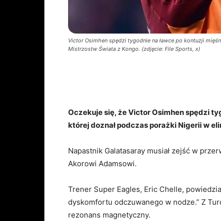
Victor Osimhen spędzi tygodnie na ławce po kontuzji mięśn
Mistrzostw Świata z Kongo. (zdjęcie: File Sports, x)
Oczekuje się, że Victor Osimhen spędzi t
której doznał podczas porażki Nigerii w e
Napastnik Galatasaray musiał zejść w przer
Akorowi Adamsowi.
Trener Super Eagles, Eric Chelle, powiedzi
dyskomfortu odczuwanego w nodze.” Z Turcj
rezonans magnetyczny.