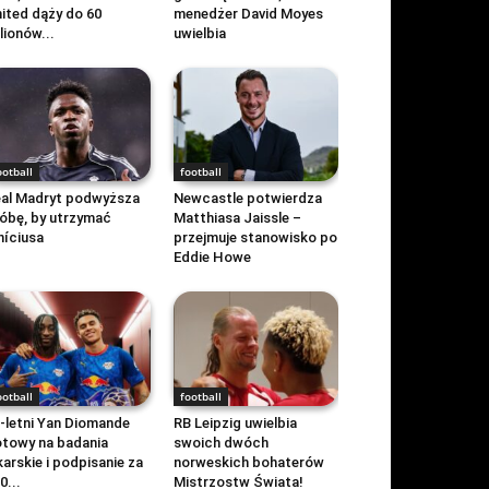
ited dąży do 60
menedżer David Moyes
lionów...
uwielbia
ootball
football
al Madryt podwyższa
Newcastle potwierdza
óbę, by utrzymać
Matthiasa Jaissle –
níciusa
przejmuje stanowisko po
Eddie Howe
ootball
football
-letni Yan Diomande
RB Leipzig uwielbia
towy na badania
swoich dwóch
karskie i podpisanie za
norweskich bohaterów
0...
Mistrzostw Świata!