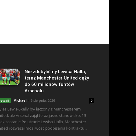
Nie zdobyliśmy Lewisa Halla,
teraz Manchester United dąży
do 60 milionów funtów
Arsenalu
Michael
-
5 sierpnia, 2026
ootball
0
les Lewis-Skelly był łączony z Manchesterem
ited, ale Arsenal zajął teraz jasne stanowisko: 19-
tek zostanie.Po utracie Lewisa Halla, Manchester
ited rozważał możliwość podpisania kontraktu...