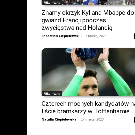
Piłka nożna
Znamy okrzyk Kyliana Mbappe do
gwiazd Francji podczas
zwycięstwa nad Holandią
Sebastian Ciepielewski
-
27 marca, 2023
Piłka nożna
Czterech mocnych kandydatów n
liście bramkarzy w Tottenhamie
Natalia Ciepielewska
-
27 marca, 2023