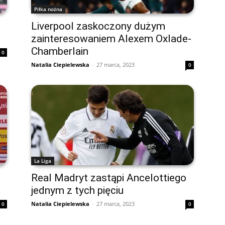
Piłka nożna
Liverpool zaskoczony dużym
zainteresowaniem Alexem Oxlade-
Chamberlain
0
Natalia Ciepielewska
-
27 marca, 2023
0
La Liga
Real Madryt zastąpi Ancelottiego
jednym z tych pięciu
Natalia Ciepielewska
-
27 marca, 2023
0
0