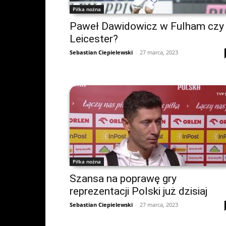
Piłka nożna
Paweł Dawidowicz w Fulham czy
Leicester?
Sebastian Ciepielewski
-
27 marca, 2023
Piłka nożna
Szansa na poprawę gry
reprezentacji Polski już dzisiaj
Sebastian Ciepielewski
-
27 marca, 2023