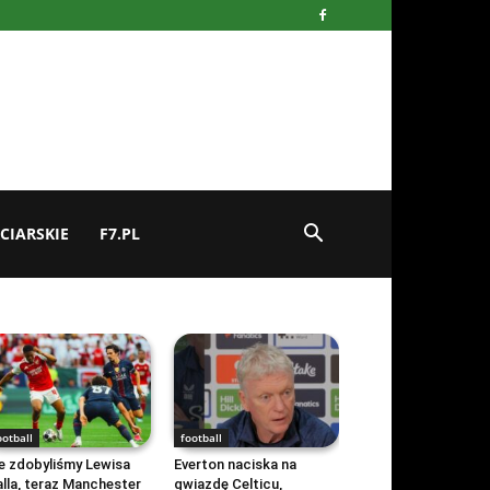
CIARSKIE
F7.PL
ootball
football
e zdobyliśmy Lewisa
Everton naciska na
lla, teraz Manchester
gwiazdę Celticu,