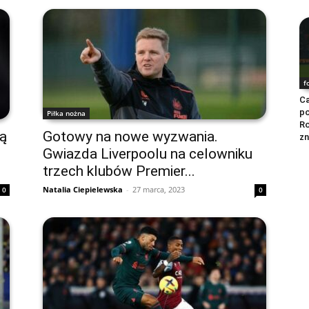
f
Ca
po
Piłka nożna
R
dą
Gotowy na nowe wyzwania.
zn
Gwiazda Liverpoolu na celowniku
trzech klubów Premier...
Natalia Ciepielewska
-
27 marca, 2023
0
0