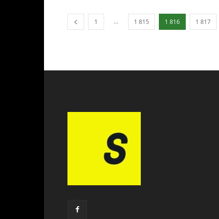
...
1
1 815
1 816
1 817