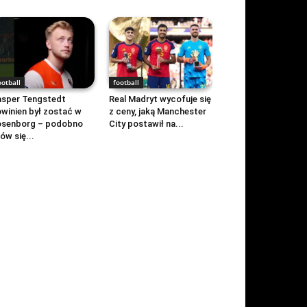
ootball
football
sper Tengstedt
Real Madryt wycofuje się
winien był zostać w
z ceny, jaką Manchester
osenborg – podobno
City postawił na...
ów się...