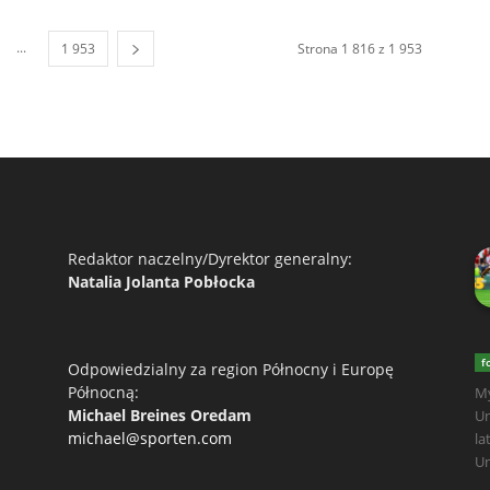
...
1 953
Strona 1 816 z 1 953
Redaktor naczelny/Dyrektor generalny:
Natalia Jolanta Pobłocka
f
Odpowiedzialny za region Północny i Europę
Północną:
My
Michael Breines Oredam
Un
michael@sporten.com
la
Un