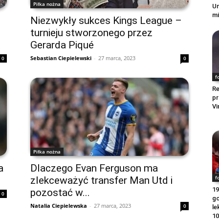
Piłka nożna
Un
mi
Niezwykły sukces Kings League –
turnieju stworzonego przez
Gerarda Piqué
Sebastian Ciepielewski
-
27 marca, 2023
0
0
f
Re
pr
Vi
Piłka nożna
a
Dlaczego Evan Ferguson ma
f
zlekceważyć transfer Man Utd i
19
pozostać w...
0
go
Natalia Ciepielewska
-
27 marca, 2023
0
le
10