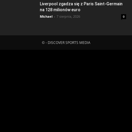
Liverpool zgadza się z Paris Saint-Germain
na 128 milionów euro
Michael
-
7 sierpnia, 2026
0
© - DISCOVER SPORTS MEDIA
Fatal error
: Uncaught ErrorException:
md5_file(/home/klient.dhosting.pl/mboredam/pl.sporten.com/public
content/litespeed/css/924d795d60f16315d48a2da7661446a9.css.
Failed to open stream: No such file or directory in
/home/klient.dhosting.pl/mboredam/pl.sporten.com/public_html/wp-
content/plugins/litespeed-cache/src/optimizer.cls.php:148 Stack
trace: #0 [internal function]: litespeed_exception_handler(2,
'md5_file(/home/...', '/home/klient.dh...', 148) #1
/home/klient.dhosting.pl/mboredam/pl.sporten.com/public_html/wp-
content/plugins/litespeed-cache/src/optimizer.cls.php(148):
md5_file('/home/klient.dh...') #2
/home/klient.dhosting.pl/mboredam/pl.sporten.com/public_html/wp-