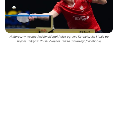
Historyczny występ Redzimskiego! Polak ogrywa Koreańczyka i idzie po
więcej. (zdjęcie: Polski Związek Tenisa Stołowego/Facebook)