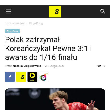
Strona główna
Ping-Pong
Ping-Pong
Polak zatrzymał
Koreańczyka! Pewne 3:1 i
awans do 1/16 finału
Przez
Natalia Ciepielewska
-
24 lutego, 2026
12