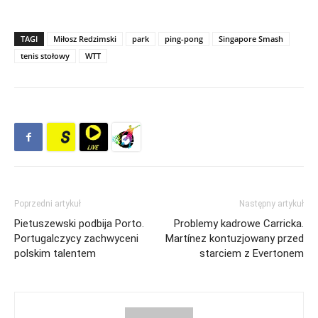
TAGI
Miłosz Redzimski
park
ping-pong
Singapore Smash
tenis stołowy
WTT
Poprzedni artykuł
Następny artykuł
Pietuszewski podbija Porto.
Problemy kadrowe Carricka.
Portugalczycy zachwyceni
Martínez kontuzjowany przed
polskim talentem
starciem z Evertonem