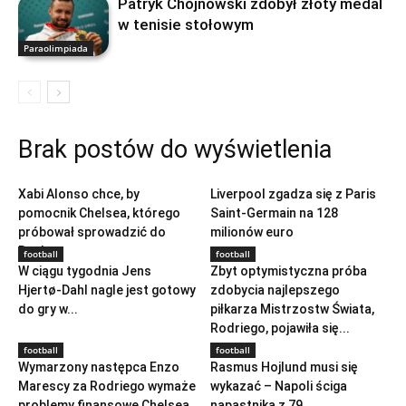
Patryk Chojnowski zdobył złoty medal
w tenisie stołowym
Paraolimpiada
Brak postów do wyświetlenia
football
football
Xabi Alonso chce, by
Liverpool zgadza się z Paris
pomocnik Chelsea, którego
Saint-Germain na 128
próbował sprowadzić do
milionów euro
Realu...
football
football
W ciągu tygodnia Jens
Zbyt optymistyczna próba
Hjertø-Dahl nagle jest gotowy
zdobycia najlepszego
do gry w...
piłkarza Mistrzostw Świata,
Rodriego, pojawiła się...
football
football
Wymarzony następca Enzo
Rasmus Hojlund musi się
Marescy za Rodriego wymaże
wykazać – Napoli ściga
problemy finansowe Chelsea
napastnika z 79...