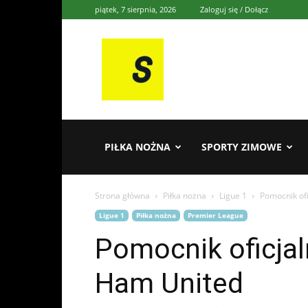
piątek, 7 sierpnia, 2026
Zaloguj się / Dołącz
Sporten
PIŁKA NOŻNA
SPORTY ZIMOWE
Strona główna
Piłka nożna
Ligue 1
Pomocnik ofi
Ligue 1
Piłka nożna
Premier League
Pomocnik oficjal
Ham United