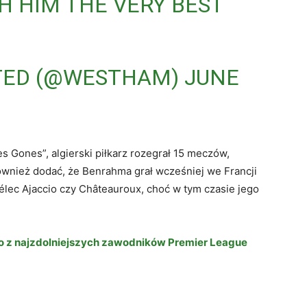
H HIM THE VERY BEST
TED (@WESTHAM)
JUNE
 Gones”, algierski piłkarz rozegrał 15 meczów,
 również dodać, że Benrahma grał wcześniej we Francji
élec Ajaccio czy Châteauroux, choć w tym czasie jego
ego z najzdolniejszych zawodników Premier League