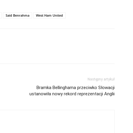
Saïd Benrahma
West Ham United
Następny artykuł
Bramka Bellinghama przeciwko Słowacji
ustanowiła nowy rekord reprezentacji Anglii