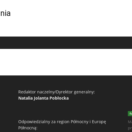
nia
Redaktor naczelny/Dyrektor generalny:
Natalia Jolanta Pobłocka
f
Odpowiedzialny za region Północny i Europę
Ma
Północną:
pr