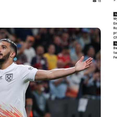
18
f
W
En
R
pr
Ch
f
Ba
ta
Fe