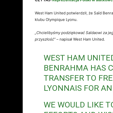
West Ham United potwierdził, że Saïd Benra
klubu Olympique Lyonu.
„Chcielibyśmy podziękować Saïdaowi za jeg
przyszłość”
– napisał West Ham United.
WEST HAM UNITED
BENRAHMA HAS 
TRANSFER TO FR
LYONNAIS FOR AN
WE WOULD LIKE T