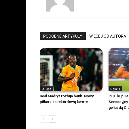
PODOBNE ARTYKUŁY
WIĘCEJ OD AUTORA
La Liga
Ligue 1
Real Madryt rozbija bank. Nowy
PSG kupuje,
piłkarz za rekordową kwotę
Sensacyjny 
gwiazdą Cit