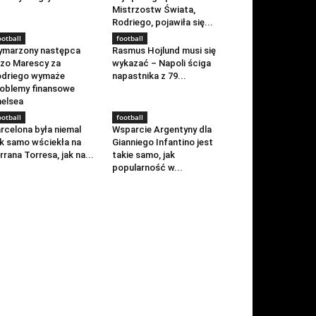
Mistrzostw Świata,
Rodriego, pojawiła się...
ootball
football
ymarzony następca
Rasmus Hojlund musi się
zo Marescy za
wykazać – Napoli ściga
odriego wymaże
napastnika z 79...
oblemy finansowe
elsea
ootball
football
rcelona była niemal
Wsparcie Argentyny dla
k samo wściekła na
Gianniego Infantino jest
rrana Torresa, jak na...
takie samo, jak
popularność w...