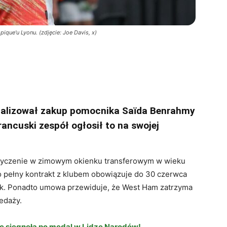
que'u Lyonu. (zdjęcie: Joe Davis, x)
inalizował zakup pomocnika Saïda Benrahmy
ancuski zespół ogłosił to na swojej
ożyczenie w zimowym okienku transferowym w wieku
ego pełny kontrakt z klubem obowiązuje do 30 czerwca
rok. Ponadto umowa przewiduje, że West Ham zatrzyma
edaży.
e sięgnęła po medal w Lidze Narodów!