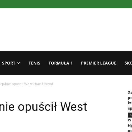
SPORT
TENIS
FORMUŁA 1
PREMIER LEAGUE
SKO
cjalnie opuścił West Ham United
f
Xa
po
nie opuścił West
kt
sp
f
W 
Hj
go