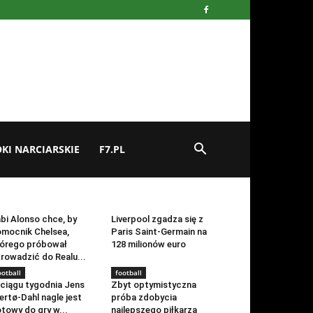
KI NARCIARSKIE
F7.PL
ootball
football
bi Alonso chce, by
Liverpool zgadza się z
mocnik Chelsea,
Paris Saint-Germain na
órego próbował
128 milionów euro
rowadzić do Realu...
ootball
football
ciągu tygodnia Jens
Zbyt optymistyczna
ertø-Dahl nagle jest
próba zdobycia
towy do gry w...
najlepszego piłkarza