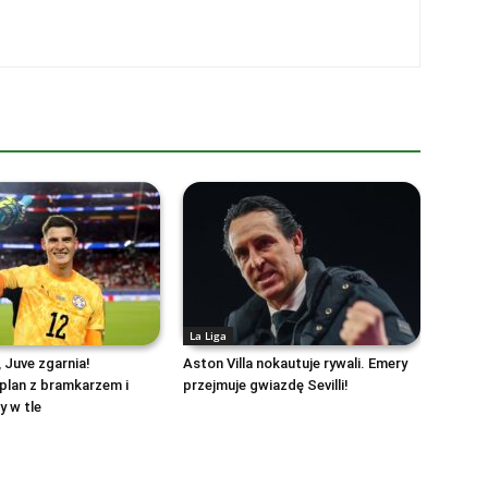
La Liga
 Juve zgarnia!
Aston Villa nokautuje rywali. Emery
plan z bramkarzem i
przejmuje gwiazdę Sevilli!
y w tle