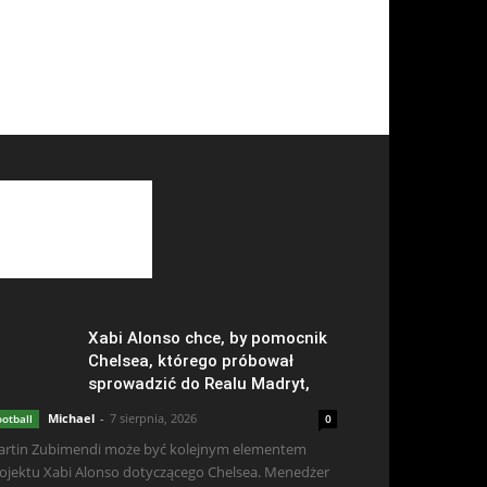
Xabi Alonso chce, by pomocnik
Chelsea, którego próbował
sprowadzić do Realu Madryt,
Michael
-
7 sierpnia, 2026
ootball
0
rtin Zubimendi może być kolejnym elementem
ojektu Xabi Alonso dotyczącego Chelsea. Menedżer