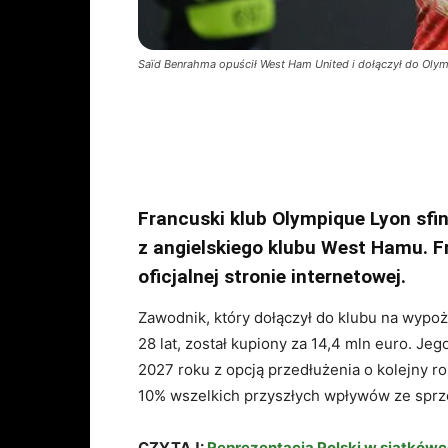
Saïd Benrahma opuścił West Ham United i dołączył do Olympi
Francuski klub Olympique Lyon sf
z angielskiego klubu West Hamu. Fr
oficjalnej stronie internetowej.
Zawodnik, który dołączył do klubu na wyp
28 lat, został kupiony za 14,4 mln euro. J
2027 roku z opcją przedłużenia o kolejny 
10% wszelkich przyszłych wpływów ze sprz
CZYTAJ:
Reprezentacja Polski w siatkówc