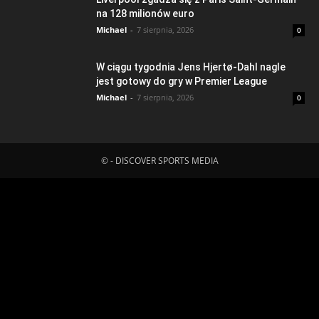
na 128 milionów euro
Michael
-
7 sierpnia, 2026
0
W ciągu tygodnia Jens Hjertø-Dahl nagle
jest gotowy do gry w Premier League
Michael
-
7 sierpnia, 2026
0
© - DISCOVER SPORTS MEDIA
Fatal error
: Uncaught ErrorException:
md5_file(/home/klient.dhosting.pl/mboredam/pl.sporten.com/public
content/litespeed/css/caef0a7b9d64957fd95d26fc925cc690.css.t
Failed to open stream: No such file or directory in
/home/klient.dhosting.pl/mboredam/pl.sporten.com/public_html/wp-
content/plugins/litespeed-cache/src/optimizer.cls.php:148 Stack
trace: #0 [internal function]: litespeed_exception_handler(2,
'md5_file(/home/...', '/home/klient.dh...', 148) #1