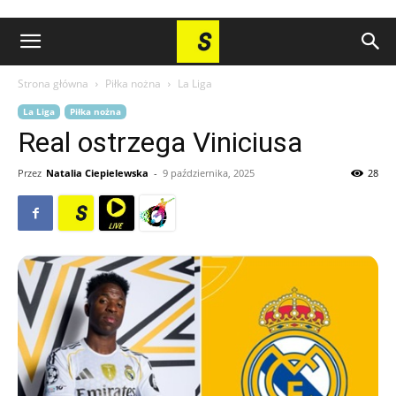
Strona główna
Piłka nożna
La Liga
La Liga
Piłka nożna
Real ostrzega Viniciusa
Przez
Natalia Ciepielewska
-
9 października, 2025
28