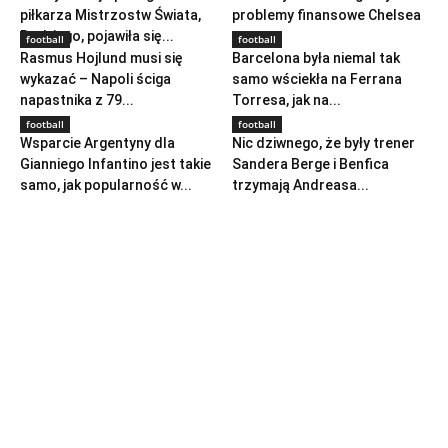
piłkarza Mistrzostw Świata,
problemy finansowe Chelsea
Rodriego, pojawiła się...
football
football
Rasmus Hojlund musi się
Barcelona była niemal tak
wykazać – Napoli ściga
samo wściekła na Ferrana
napastnika z 79...
Torresa, jak na...
football
football
Wsparcie Argentyny dla
Nic dziwnego, że były trener
Gianniego Infantino jest takie
Sandera Berge i Benfica
samo, jak popularność w...
trzymają Andreasa...