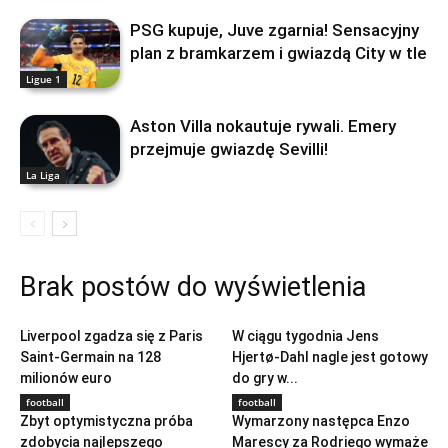
PSG kupuje, Juve zgarnia! Sensacyjny
plan z bramkarzem i gwiazdą City w tle
Ligue 1
Aston Villa nokautuje rywali. Emery
przejmuje gwiazdę Sevilli!
La Liga
Brak postów do wyświetlenia
football
football
Liverpool zgadza się z Paris
W ciągu tygodnia Jens
Saint-Germain na 128
Hjertø-Dahl nagle jest gotowy
milionów euro
do gry w...
football
football
Zbyt optymistyczna próba
Wymarzony następca Enzo
zdobycia najlepszego
Marescy za Rodriego wymaże