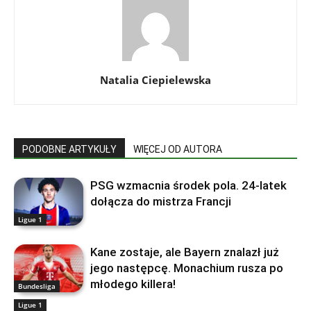
Natalia Ciepielewska
PODOBNE ARTYKUŁY
WIĘCEJ OD AUTORA
PSG wzmacnia środek pola. 24‑latek
dołącza do mistrza Francji
Ligue 1
Kane zostaje, ale Bayern znalazł już
jego następcę. Monachium rusza po
młodego killera!
Bundesliga
Ligue 1