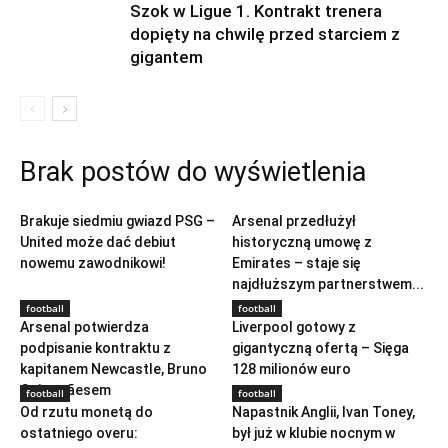
Szok w Ligue 1. Kontrakt trenera
dopięty na chwilę przed starciem z
gigantem
Brak postów do wyświetlenia
football
football
Brakuje siedmiu gwiazd PSG –
Arsenal przedłużył
United może dać debiut
historyczną umowę z
nowemu zawodnikowi!
Emirates – staje się
najdłuższym partnerstwem...
football
football
Arsenal potwierdza
Liverpool gotowy z
podpisanie kontraktu z
gigantyczną ofertą – Sięga
kapitanem Newcastle, Bruno
128 milionów euro
Guimarãesem
football
football
Od rzutu monetą do
Napastnik Anglii, Ivan Toney,
ostatniego overu:
był już w klubie nocnym w