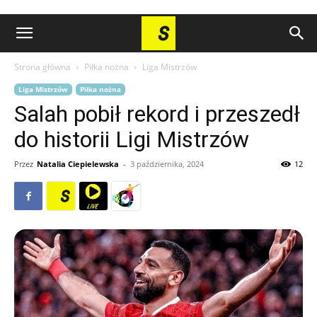
Strona główna
Piłka nożna
Liga Mistrzów
Liga Mistrzów
Piłka nożna
Salah pobił rekord i przeszedł
do historii Ligi Mistrzów
Przez
Natalia Ciepielewska
-
3 października, 2024
12