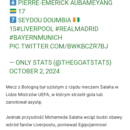
PIERRE-EMERICK AUBAMEYANG
17
SEYDOU DOUMBIA
15
#LIVERPOOL
#REALMADRID
#BAYERNMUNICH
PIC.TWITTER.COM/BWKBCZR7BJ
— ONLY STATS (@THEGOATSTATS)
OCTOBER 2, 2024
Mecz z Bologną był szóstym z rzędu meczem Salaha w
Lidze Mistrzów UEFA, w którym strzelił gola lub
zanotował asystę.
Jednak przyszłość Mohameda Salaha wciąż budzi obawy
wśród fanów Liverpoolu, ponieważ Egipcjaninowi