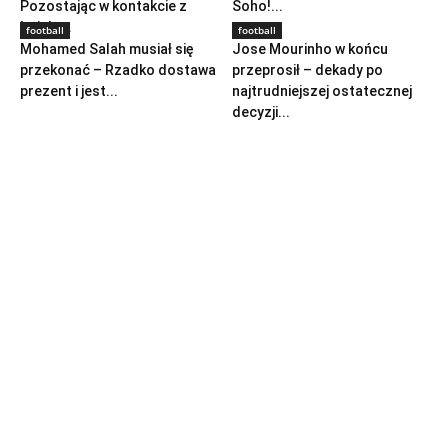
Pozostając w kontakcie z
Soho!...
każdą...
football
football
Mohamed Salah musiał się
Jose Mourinho w końcu
przekonać – Rzadko dostawa
przeprosił – dekady po
prezent i jest...
najtrudniejszej ostatecznej
decyzji...