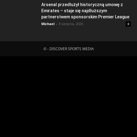
Arsenal przedłużył historyczną umowę z
Emirates – staje się najdłuższym
partnerstwem sponsorskim Premier League
Michael
-
8 sierpnia, 2026
0
© - DISCOVER SPORTS MEDIA
Fatal error
: Uncaught ErrorException:
md5_file(/home/klient.dhosting.pl/mboredam/pl.sporten.com/public
content/litespeed/css/a9c86b20a8ea1500d51da16e2f74c5b3.css.t
Failed to open stream: No such file or directory in
/home/klient.dhosting.pl/mboredam/pl.sporten.com/public_html/wp-
content/plugins/litespeed-cache/src/optimizer.cls.php:148 Stack
trace: #0 [internal function]: litespeed_exception_handler(2,
'md5_file(/home/...', '/home/klient.dh...', 148) #1
/home/klient.dhosting.pl/mboredam/pl.sporten.com/public_html/wp-
content/plugins/litespeed-cache/src/optimizer.cls.php(148):
md5_file('/home/klient.dh...') #2
/home/klient.dhosting.pl/mboredam/pl.sporten.com/public_html/wp-