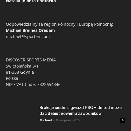
Natalia Jolanta Pobłocka
Odpowiedzialny za region Północny i Europę Północną:
Michael Breines Oredam
michael@sporten.com
DISCOVER SPORTS MEDIA
Świętojańska 3/1
81-368 Gdynia
Polska
NIP / VAT Code: 7822654346
Brakuje siedmiu gwiazd PSG – United może
dać debiut nowemu zawodnikowi!
Michael
-
8 sierpnia, 2026
0