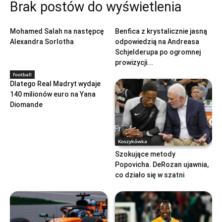
Brak postów do wyświetlenia
football
football
Mohamed Salah na następcę
Benfica z krystalicznie jasną
Alexandra Sorlotha
odpowiedzią na Andreasa
Schjelderupa po ogromnej
prowizycji...
football
Dlatego Real Madryt wydaje
140 milionów euro na Yana
Diomande
Koszykówka
Szokujące metody
Popovicha. DeRozan ujawnia,
co działo się w szatni