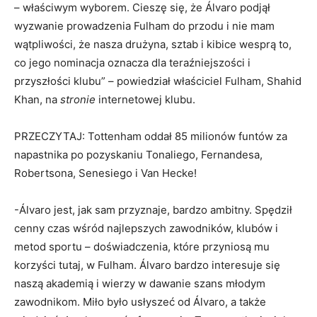
– właściwym wyborem. Cieszę się, że Álvaro podjął
wyzwanie prowadzenia Fulham do przodu i nie mam
wątpliwości, że nasza drużyna, sztab i kibice wesprą to,
co jego nominacja oznacza dla teraźniejszości i
przyszłości klubu” – powiedział właściciel Fulham, Shahid
Khan, na
stronie
internetowej klubu.
PRZECZYTAJ: Tottenham oddał 85 milionów funtów za
napastnika po pozyskaniu Tonaliego, Fernandesa,
Robertsona, Senesiego i Van Hecke!
-Álvaro jest, jak sam przyznaje, bardzo ambitny. Spędził
cenny czas wśród najlepszych zawodników, klubów i
metod sportu – doświadczenia, które przyniosą mu
korzyści tutaj, w Fulham. Álvaro bardzo interesuje się
naszą akademią i wierzy w dawanie szans młodym
zawodnikom. Miło było usłyszeć od Álvaro, a także