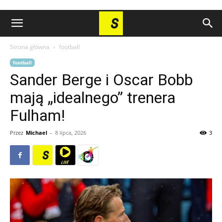
Strona główna
football
football
Sander Berge i Oscar Bobb
mają „idealnego” trenera
Fulham!
Przez
Michael
-
8 lipca, 2026
3