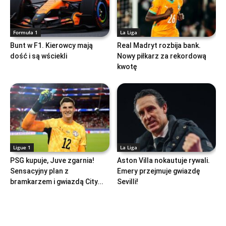
Formuła 1
La Liga
Bunt w F1. Kierowcy mają
Real Madryt rozbija bank.
dość i są wściekli
Nowy piłkarz za rekordową
kwotę
Ligue 1
La Liga
PSG kupuje, Juve zgarnia!
Aston Villa nokautuje rywali.
Sensacyjny plan z
Emery przejmuje gwiazdę
bramkarzem i gwiazdą City...
Sevilli!