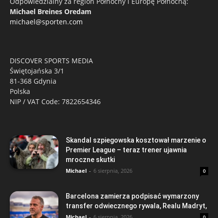
Odpowiedzialny za region Północny i Europę Północną:
Michael Breines Oredam
michael@sporten.com
DISCOVER SPORTS MEDIA
Świętojańska 3/1
81-368 Gdynia
Polska
NIP / VAT Code: 7822654346
Skandal szpiegowska kosztował marzenie o
Premier League – teraz trener ujawnia
mroczne skutki
Michael
-
6 sierpnia, 2026
0
Barcelona zamierza podpisać wymarzony
transfer odwiecznego rywala, Realu Madryt,
Michael
-
6 sierpnia, 2026
0