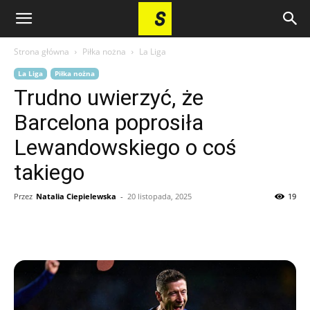
Strona główna
Piłka nożna
La Liga
La Liga
Piłka nożna
Trudno uwierzyć, że
Barcelona poprosiła
Lewandowskiego o coś
takiego
Przez
Natalia Ciepielewska
-
20 listopada, 2025
19