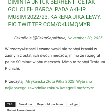
DIMINTA UNTUK BERHENTI CETAK
GOL OLEH BARCA, PADA AKHIR
MUSIM 2022/23. KARENA JIKA LEWY…
PIC.TWITTER.COM/CKIJMQMYRI
— FaktaBola (@FaktaSepakbola)
November 20, 2025
W rzeczywistości Lewandowski nie zdobył bramki w
żadnym z ostatnich dwóch meczów, mimo że rozegrał
pełne 90 minut w obu meczach. Mimo to zdobył Trofeum
Pichichi.
Przeczytaj:
Afrykańska Złota Piłka 2025: Wybrano
najlepszego zawodnika roku w kategorii mężczyzn
TAGI
Barcelona
Bayern Monachium
La Liga
Robert Lewandowski