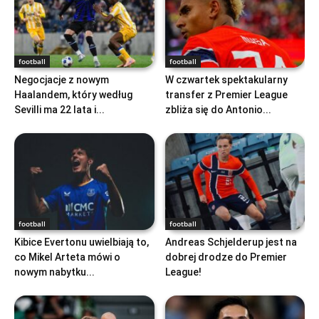
football
football
Negocjacje z nowym
W czwartek spektakularny
Haalandem, który według
transfer z Premier League
Sevilli ma 22 lata i...
zbliża się do Antonio...
football
football
Kibice Evertonu uwielbiają to,
Andreas Schjelderup jest na
co Mikel Arteta mówi o
dobrej drodze do Premier
nowym nabytku...
League!