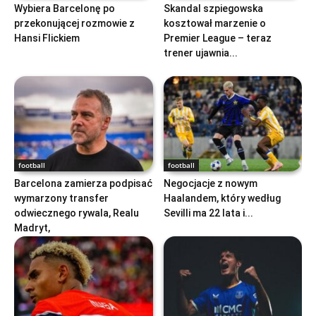
Wybiera Barcelonę po
Skandal szpiegowska
przekonującej rozmowie z
kosztował marzenie o
Hansi Flickiem
Premier League – teraz
trener ujawnia...
football
football
Barcelona zamierza podpisać
Negocjacje z nowym
wymarzony transfer
Haalandem, który według
odwiecznego rywala, Realu
Sevilli ma 22 lata i...
Madryt,