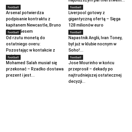
football
football
Arsenal potwierdza
Liverpool gotowy z
podpisanie kontraktu z
gigantyczną ofertą – Sięga
kapitanem Newcastle, Bruno
128 milionów euro
Guimarãesem
football
football
Od rzutu monetą do
Napastnik Anglii, Ivan Toney,
ostatniego overu:
był już w klubie nocnym w
Pozostając w kontakcie z
Soho!...
każdą...
football
football
Mohamed Salah musiał się
Jose Mourinho w końcu
przekonać – Rzadko dostawa
przeprosił – dekady po
prezent i jest...
najtrudniejszej ostatecznej
decyzji...