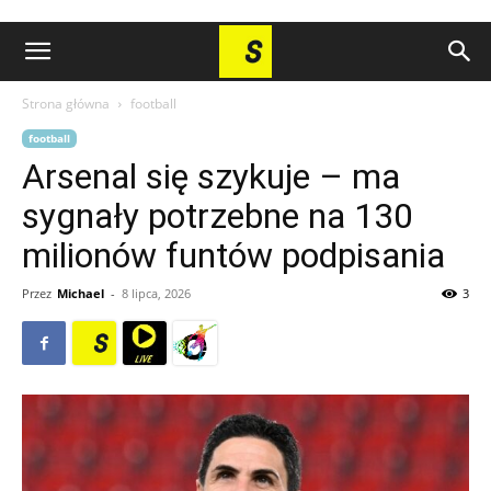
Strona główna
football
football
Arsenal się szykuje – ma
sygnały potrzebne na 130
milionów funtów podpisania
Przez
Michael
-
8 lipca, 2026
3