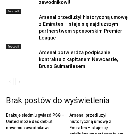
zawodnikowi!
football
Arsenal przedłużył historyczną umowę
z Emirates – staje się najdłuższym
partnerstwem sponsorskim Premier
League
football
Arsenal potwierdza podpisanie
kontraktu z kapitanem Newcastle,
Bruno Guimarãesem
Brak postów do wyświetlenia
football
football
Brakuje siedmiu gwiazd PSG –
Arsenal przedłużył
United może dać debiut
historyczną umowę z
nowemu zawodnikowi!
Emirates – staje się
najdłuższym partnerstwem...