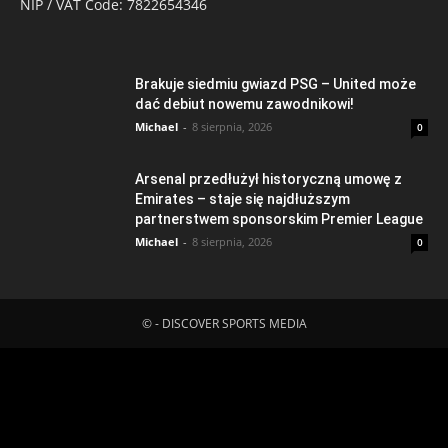
NIP / VAT Code: 7822654346
Brakuje siedmiu gwiazd PSG – United może
dać debiut nowemu zawodnikowi!
Michael
-
8 sierpnia, 2026
0
Arsenal przedłużył historyczną umowę z
Emirates – staje się najdłuższym
partnerstwem sponsorskim Premier League
Michael
-
8 sierpnia, 2026
0
© - DISCOVER SPORTS MEDIA
Fatal error
: Uncaught ErrorException:
md5_file(/home/klient.dhosting.pl/mboredam/pl.sporten.com/public
content/litespeed/css/9f0879fa583900a16719b600b29b8670.css.
Failed to open stream: No such file or directory in