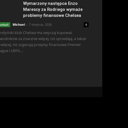
Wymarzony następca Enzo
Marescy za Rodriego wymaże
problemy finansowe Chelsea
Michael
-
7 sierpnia, 2026
ootball
0
ndyński klub Chelsea ma zwyczaj kupować
wodników za znacznie więcej, niż sprzedają, a także
 więcej, niż sugerują przepisy finansowe Premier
ague i UEFA....
d/css/5574cb080d4d313fd9fcb690d59dcfc0.css.tmp): Failed to open
c/optimizer.cls.php:148 Stack trace: #0 [internal function]:
ic_html/wp-content/plugins/litespeed-
ontent/plugins/litespeed-cache/src/optimize.cls.php(845):