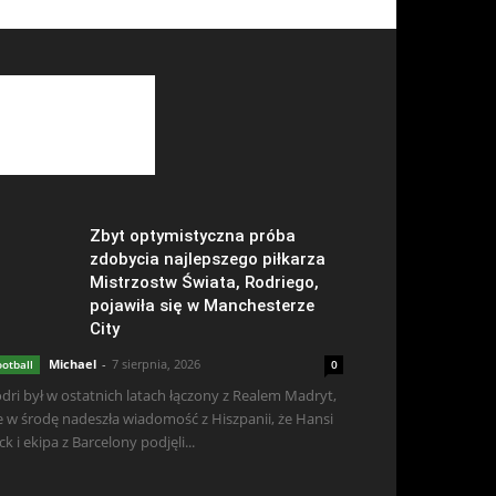
Zbyt optymistyczna próba
zdobycia najlepszego piłkarza
Mistrzostw Świata, Rodriego,
pojawiła się w Manchesterze
City
Michael
-
7 sierpnia, 2026
ootball
0
dri był w ostatnich latach łączony z Realem Madryt,
e w środę nadeszła wiadomość z Hiszpanii, że Hansi
ick i ekipa z Barcelony podjęli...