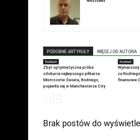
Michael
PODOBNE ARTYKUŁY
WIĘCEJ OD AUTORA
football
football
Zbyt optymistyczna próba
Wymarzony 
zdobycia najlepszego piłkarza
za Rodrieg
Mistrzostw Świata, Rodriego,
finansowe 
pojawiła się w Manchesterze City
Brak postów do wyświetle