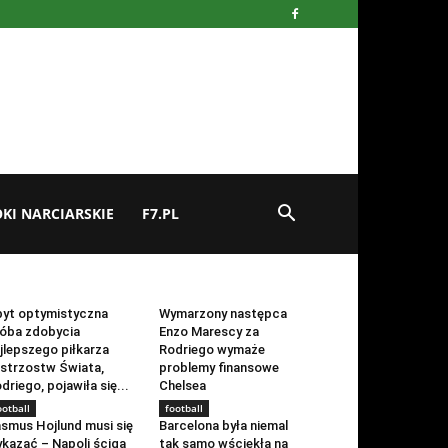
KI NARCIARSKIE
F7.PL
ootball
football
yt optymistyczna
Wymarzony następca
óba zdobycia
Enzo Marescy za
jlepszego piłkarza
Rodriego wymaże
strzostw Świata,
problemy finansowe
driego, pojawiła się...
Chelsea
ootball
football
smus Hojlund musi się
Barcelona była niemal
kazać – Napoli ściga
tak samo wściekła na