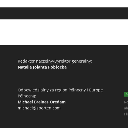
Redaktor naczelny/Dyrektor generalny:
Natalia Jolanta Pobłocka
Odpowiedzialny za region Północny i Europę
f
Północną:
Michael Breines Oredam
Ro
michael@sporten.com
al
Fl