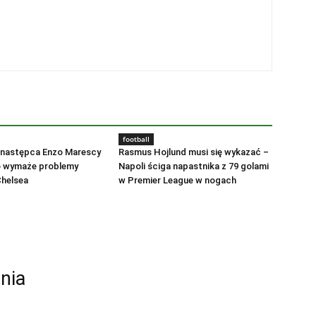
football
następca Enzo Marescy
Rasmus Hojlund musi się wykazać –
o wymaże problemy
Napoli ściga napastnika z 79 golami
Chelsea
w Premier League w nogach
nia