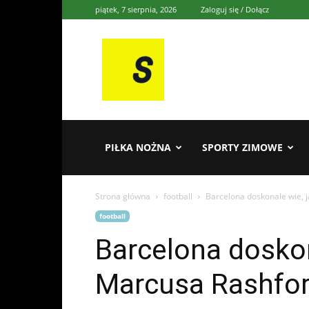
piątek, 7 sierpnia, 2026
Zaloguj się / Dołącz
Sporten
PIŁKA NOŻNA
SPORTY ZIMOWE
Strona główna
football
Barcelona doskonale wie, 
football
Barcelona doskon
Marcusa Rashfor