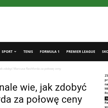
SPORT
TENIS
FORMUŁA 1
PREMIER LEAGUE
SKO
jak zdobyć Marcusa Rashforda za połowę ceny
f
Zb
pr
ale wie, jak zdobyć
na
Mi
Ro
da za połowę ceny
f
Ra
wy