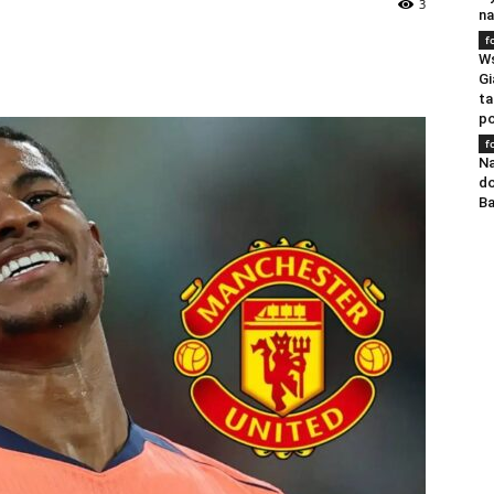
3
na
f
Ws
Gi
ta
po
f
Na
do
Ba