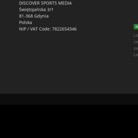
DISCOVER SPORTS MEDIA
Świętojańska 3/1
81-368 Gdynia
Polska
f
NIP / VAT Code: 7822654346
Lo
za
za
Le
ting.pl/mboredam/pl.sporten.com/public_html/wp-content/litespee
dam/pl.sporten.com/public_html/wp-content/plugins/litespeed-cache/sr
h...', 148) #1 /home/klient.dhosting.pl/mboredam/pl.sporten.com/publ
2 /home/klient.dhosting.pl/mboredam/pl.sporten.com/public_html/wp-c