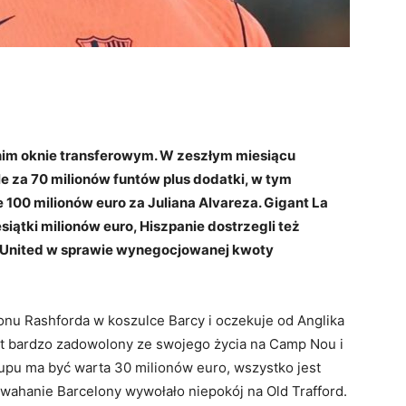
nim oknie transferowym. W zeszłym miesiącu
e za 70 milionów funtów plus dodatki, w tym
ie 100 milionów euro za Juliana Alvareza. Gigant La
siątki milionów euro, Hiszpanie dostrzegli też
 United w sprawie wynegocjowanej kwoty
onu Rashforda w koszulce Barcy i oczekuje od Anglika
st bardzo zadowolony ze swojego życia na Camp Nou i
upu ma być warta 30 milionów euro, wszystko jest
 wahanie Barcelony wywołało niepokój na Old Trafford.