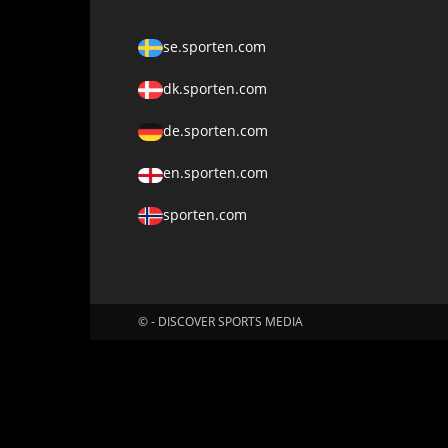
se.sporten.com
dk.sporten.com
de.sporten.com
en.sporten.com
sporten.com
© - DISCOVER SPORTS MEDIA
Fatal error
: Uncaught ErrorException: md5_file(/home/klient.dhos
stream: No such file or directory in /home/klient.dhosting.pl/mbore
litespeed_exception_handler(2, 'md5_file(/home/...', '/home/klient.d
cache/src/optimizer.cls.php(148): md5_file('/home/klient.dh...') #