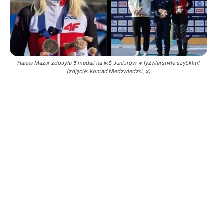
Hanna Mazur zdobyła 5 medali na MŚ Juniorów w łyżwiarstwie szybkim!
(zdjęcie: Konrad Niedzwiedzki, x)