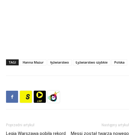
TAGI
Hanna Mazur
łyżwiarstwo
Łyżwiarstwo szybkie
Polska
Poprzedni artykuł
Następny artykuł
Legia Warszawa pobiła rekord
Messi został twarzą nowego