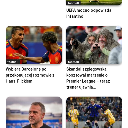
football
UEFA mocno odpowiada
Infantino
football
football
Wybiera Barcelonę po
Skandal szpiegowska
przekonującej rozmowie z
kosztował marzenie o
Hansi Flickiem
Premier League – teraz
trener ujawnia...