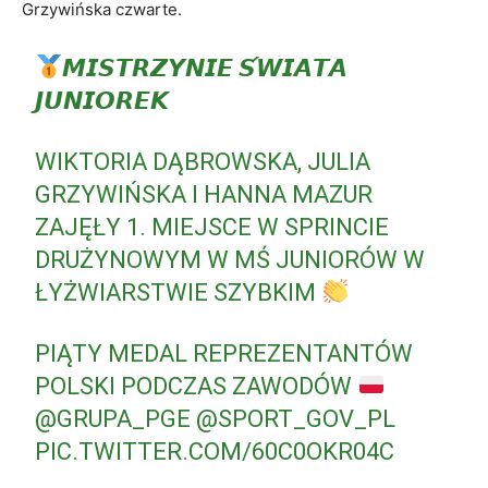
Grzywińska czwarte.
𝙈𝙄𝙎𝙏𝙍𝙕𝙔𝙉𝙄𝙀 𝙎́𝙒𝙄𝘼𝙏𝘼
𝙅𝙐𝙉𝙄𝙊𝙍𝙀𝙆
WIKTORIA DĄBROWSKA, JULIA
GRZYWIŃSKA I HANNA MAZUR
ZAJĘŁY 1. MIEJSCE W SPRINCIE
DRUŻYNOWYM W MŚ JUNIORÓW W
ŁYŻWIARSTWIE SZYBKIM
PIĄTY MEDAL REPREZENTANTÓW
POLSKI PODCZAS ZAWODÓW
@GRUPA_PGE
@SPORT_GOV_PL
PIC.TWITTER.COM/60C0OKR04C