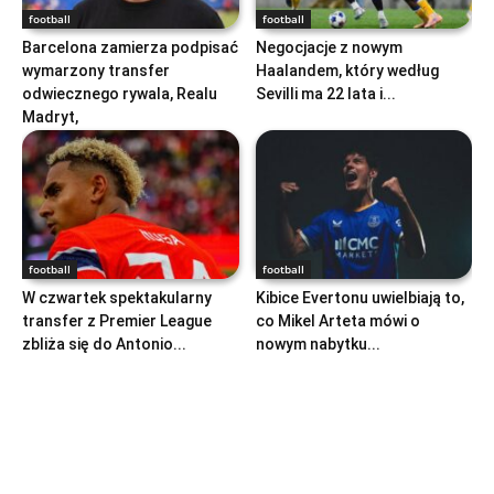
football
football
Barcelona zamierza podpisać
Negocjacje z nowym
wymarzony transfer
Haalandem, który według
odwiecznego rywala, Realu
Sevilli ma 22 lata i...
Madryt,
football
football
W czwartek spektakularny
Kibice Evertonu uwielbiają to,
transfer z Premier League
co Mikel Arteta mówi o
zbliża się do Antonio...
nowym nabytku...