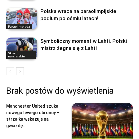
Polska wraca na paraolimpijskie
podium po ośmiu latach!
Paraolimpiada
Symboliczny moment w Lahti. Polski
mistrz żegna się z Lahti
Skoki
narciarskie
Brak postów do wyświetlenia
football
Manchester United szuka
nowego lewego obrońcy –
strzałka wskazuje na
gwiazdę...