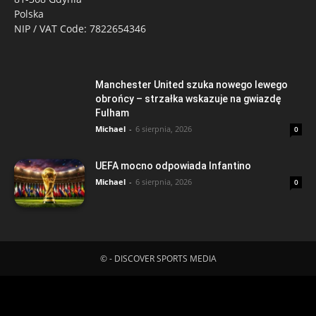
Polska
NIP / VAT Code: 7822654346
Manchester United szuka nowego lewego
obrońcy – strzałka wskazuje na gwiazdę
Fulham
Michael
-
6 sierpnia, 2026
0
UEFA mocno odpowiada Infantino
Michael
-
6 sierpnia, 2026
0
© - DISCOVER SPORTS MEDIA
Fatal error
: Uncaught ErrorException:
md5_file(/home/klient.dhosting.pl/mboredam/pl.sporten.com/public