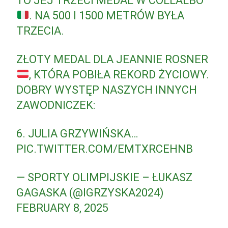
TO JEJ TRZECI MEDAL W COLLALBO
. NA 500 I 1500 METRÓW BYŁA
TRZECIA.
ZŁOTY MEDAL DLA JEANNIE ROSNER
, KTÓRA POBIŁA REKORD ŻYCIOWY.
DOBRY WYSTĘP NASZYCH INNYCH
ZAWODNICZEK:
6. JULIA GRZYWIŃSKA…
PIC.TWITTER.COM/EMTXRCEHNB
— SPORTY OLIMPIJSKIE – ŁUKASZ
GAGASKA (@IGRZYSKA2024)
FEBRUARY 8, 2025