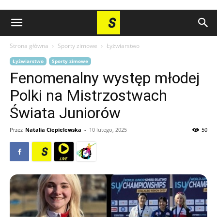
Strona główna
Sporty zimowe
Łyżwiarstwo
Łyżwiarstwo
Sporty zimowe
Fenomenalny występ młodej
Polki na Mistrzostwach
Świata Juniorów
Przez
Natalia Ciepielewska
-
10 lutego, 2025
50