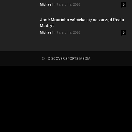
Michael
-
7 sierpnia, 2026
0
José Mourinho wścieka się na zarząd Realu
Madryt
Michael
-
7 sierpnia, 2026
0
© - DISCOVER SPORTS MEDIA
Fatal error
: Uncaught ErrorException:
md5_file(/home/klient.dhosting.pl/mboredam/pl.sporten.com/public
content/litespeed/css/45e1c69815eed3de9c62fe52a8f803ae.css.t
Failed to open stream: No such file or directory in
/home/klient.dhosting.pl/mboredam/pl.sporten.com/public_html/wp-
content/plugins/litespeed-cache/src/optimizer.cls.php:148 Stack
trace: #0 [internal function]: litespeed_exception_handler(2,
'md5_file(/home/...', '/home/klient.dh...', 148) #1
/home/klient.dhosting.pl/mboredam/pl.sporten.com/public_html/wp-
content/plugins/litespeed-cache/src/optimizer.cls.php(148):