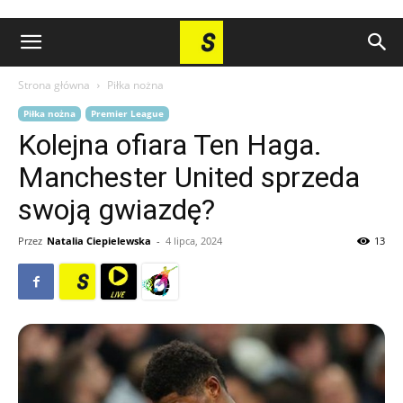
Strona główna
Piłka nożna
Piłka nożna
Premier League
Kolejna ofiara Ten Haga.
Manchester United sprzeda
swoją gwiazdę?
Przez
Natalia Ciepielewska
-
4 lipca, 2024
13