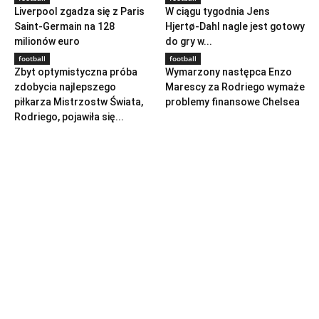
Liverpool zgadza się z Paris
W ciągu tygodnia Jens
Saint-Germain na 128
Hjertø-Dahl nagle jest gotowy
milionów euro
do gry w...
football
football
Zbyt optymistyczna próba
Wymarzony następca Enzo
zdobycia najlepszego
Marescy za Rodriego wymaże
piłkarza Mistrzostw Świata,
problemy finansowe Chelsea
Rodriego, pojawiła się...