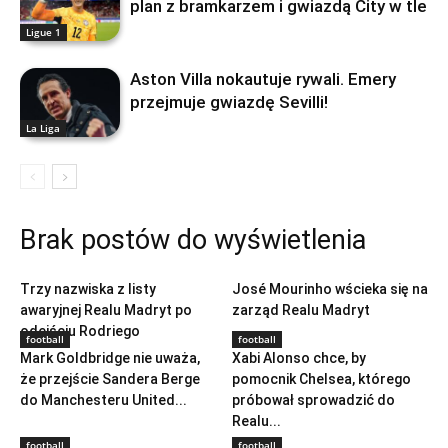
plan z bramkarzem i gwiazdą City w tle
Ligue 1
Aston Villa nokautuje rywali. Emery
przejmuje gwiazdę Sevilli!
La Liga
Brak postów do wyświetlenia
football
football
Trzy nazwiska z listy
José Mourinho wścieka się na
awaryjnej Realu Madryt po
zarząd Realu Madryt
odejściu Rodriego
football
football
Mark Goldbridge nie uważa,
Xabi Alonso chce, by
że przejście Sandera Berge
pomocnik Chelsea, którego
do Manchesteru United...
próbował sprowadzić do
Realu...
football
football