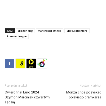
TAGI
Erik ten Hag
Manchester United
Marcus Rashford
Premier League
Poprzedni artykuł
Następny artykuł
Ćwierćfinał Euro 2024:
Monza chce pozyskać
Szymon Marciniak czwartym
polskiego bramkarza
sędzią