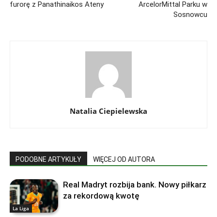
furorę z Panathinaikos Ateny
ArcelorMittal Parku w
Sosnowcu
Natalia Ciepielewska
PODOBNE ARTYKUŁY
WIĘCEJ OD AUTORA
Real Madryt rozbija bank. Nowy piłkarz
za rekordową kwotę
La Liga