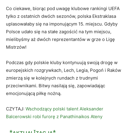
Co ciekawe, biorąc pod uwagę klubowe rankingi UEFA
tylko z ostatnich dwóch sezonów, polska Ekstraklasa
uplasowałaby się na imponującym 15. miejscu. Gdyby
Polsce udało się na stałe zagościć na tym miejscu,
mielibyśmy aż dwóch reprezentantów w grze o Ligę
Mistrzów!
Podczas gdy polskie kluby kontynuują swoją drogę w
europejskich rozgrywkach, Lech, Legia, Pogoń i Raków
zmierzą się w kolejnych rundach z trudnymi
przeciwnikami. Bitwy nasilają się, zapowiadając
emocjonującą piłkę nożną.
CZYTAJ:
Wschodzący polski talent Aleksander
Balcerowski robi furorę z Panathinaikos Ateny
*ᴀᴋᴛᴜᴀʟꞮᴢᴀᴄᴊᴀ*