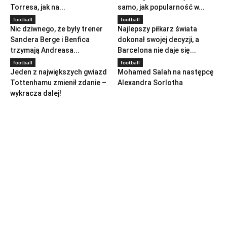
Torresa, jak na...
samo, jak popularność w...
football
football
Nic dziwnego, że były trener
Najlepszy piłkarz świata
Sandera Berge i Benfica
dokonał swojej decyzji, a
trzymają Andreasa...
Barcelona nie daje się...
football
football
Jeden z największych gwiazd
Mohamed Salah na następcę
Tottenhamu zmienił zdanie –
Alexandra Sorlotha
wykracza dalej!