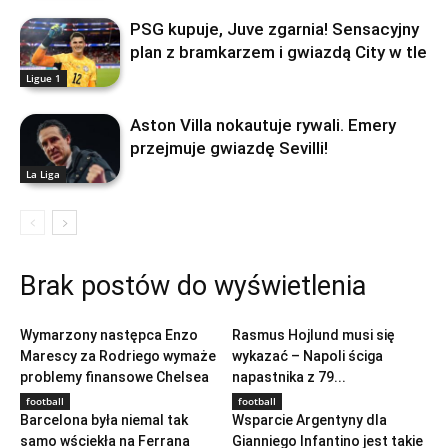
PSG kupuje, Juve zgarnia! Sensacyjny
plan z bramkarzem i gwiazdą City w tle
Ligue 1
Aston Villa nokautuje rywali. Emery
przejmuje gwiazdę Sevilli!
La Liga
Brak postów do wyświetlenia
football
football
Wymarzony następca Enzo
Rasmus Hojlund musi się
Marescy za Rodriego wymaże
wykazać – Napoli ściga
problemy finansowe Chelsea
napastnika z 79...
football
football
Barcelona była niemal tak
Wsparcie Argentyny dla
samo wściekła na Ferrana
Gianniego Infantino jest takie