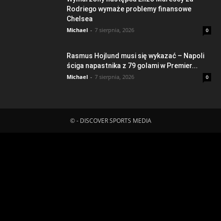
Rodriego wymaże problemy finansowe
Chelsea
Michael
-
7 sierpnia, 2026
0
Rasmus Hojlund musi się wykazać – Napoli
ściga napastnika z 79 golami w Premier...
Michael
-
7 sierpnia, 2026
0
© - DISCOVER SPORTS MEDIA
Fatal error
: Uncaught ErrorException:
md5_file(/home/klient.dhosting.pl/mboredam/pl.sporten.com/public
content/litespeed/css/5032681be7a09a83f08a047b8b7423f5.css.
Failed to open stream: No such file or directory in
/home/klient.dhosting.pl/mboredam/pl.sporten.com/public_html/wp-
content/plugins/litespeed-cache/src/optimizer.cls.php:148 Stack
trace: #0 [internal function]: litespeed_exception_handler(2,
'md5_file(/home/...', '/home/klient.dh...', 148) #1