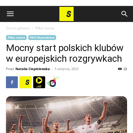
Strona główna
Piłka nożna
Piłka nożna
PKO Ekstraklasa
Mocny start polskich klubów
w europejskich rozgrywkach
Przez
Natalia Ciepielewska
-
5 sierpnia, 2023
22