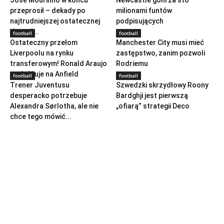
Jose Mourinho w końcu
Newcastle goni za sto
przeprosił – dekady po
milionami funtów
najtrudniejszej ostatecznej
podpisujących
decyzji...
football
football
Ostateczny przełom
Manchester City musi mieć
Liverpoolu na rynku
zastępstwo, zanim pozwoli
transferowym! Ronald Araujo
Rodriemu
podróżuje na Anfield
football
football
Trener Juventusu
Szwedzki skrzydłowy Roony
desperacko potrzebuje
Bardghji jest pierwszą
Alexandra Sørlotha, ale nie
„ofiarą” strategii Deco
chce tego mówić...