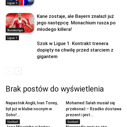
Ligue 1
Kane zostaje, ale Bayern znalazł już
jego następcę. Monachium rusza po
młodego killera!
Bundesliga
Ligue 1
Szok w Ligue 1. Kontrakt trenera
dopięty na chwilę przed starciem z
gigantem
Brak postów do wyświetlenia
football
football
Napastnik Anglii, Ivan Toney,
Mohamed Salah musiał się
był już w klubie nocnym w
przekonać – Rzadko dostawa
Soho!...
prezent i jest...
football
football