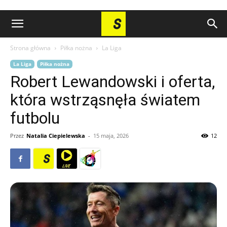
Strona główna
Piłka nożna
La Liga
La Liga
Piłka nożna
Robert Lewandowski i oferta,
która wstrząsnęła światem
futbolu
Przez
Natalia Ciepielewska
-
15 maja, 2026
12