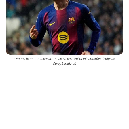
Oferta nie do odrzucenia? Polak na celowniku miliarderów. (zdjęcie:
SurajjSuradż, x)