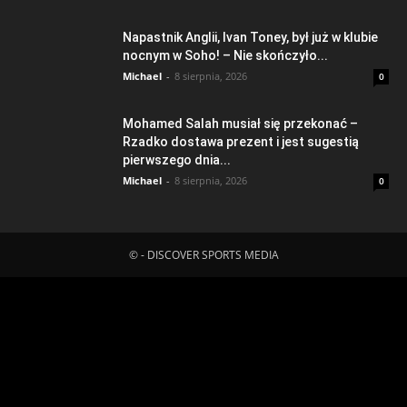
Napastnik Anglii, Ivan Toney, był już w klubie
nocnym w Soho! – Nie skończyło...
Michael
-
8 sierpnia, 2026
0
Mohamed Salah musiał się przekonać –
Rzadko dostawa prezent i jest sugestią
pierwszego dnia...
Michael
-
8 sierpnia, 2026
0
© - DISCOVER SPORTS MEDIA
Fatal error
: Uncaught ErrorException:
md5_file(/home/klient.dhosting.pl/mboredam/pl.sporten.com/public
content/litespeed/css/594b335ee567abbd82105a0dd33a10f0.css.
Failed to open stream: No such file or directory in
/home/klient.dhosting.pl/mboredam/pl.sporten.com/public_html/wp-
content/plugins/litespeed-cache/src/optimizer.cls.php:148 Stack