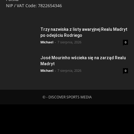
NIP / VAT Code: 7822654346
Trzy nazwiska z listy awaryjnej Realu Madryt
po odejściu Rodriego
Michael
-
7 sierpnia, 2026
0
José Mourinho wścieka się na zarząd Realu
Madryt
Michael
-
7 sierpnia, 2026
0
© - DISCOVER SPORTS MEDIA
Fatal error
: Uncaught ErrorException:
md5_file(/home/klient.dhosting.pl/mboredam/pl.sporten.com/public
content/litespeed/css/a51f86b73e6800c171af518877af3d10.css.tm
Failed to open stream: No such file or directory in