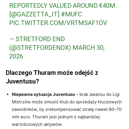
REPORTEDLY VALUED AROUND €40M.
[
@GAZZETTA_IT
]
#MUFC
PIC.TWITTER.COM/VRTMSAF1OV
— STRETFORD END
(@STRETFORDENDX)
MARCH 30,
2026
Dlaczego Thuram może odejść z
Juventusu?
Niepewna sytuacja Juventusu
– brak awansu do Ligi
Mistrzów może zmusić klub do sprzedaży kluczowych
zawodników, by zrekompensować stratę nawet 60–70
mln euro. Thuram jest jednym z najbardziej
wartościowych aktywów.