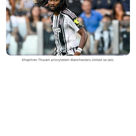
Khephren Thuram priorytetem Manchesteru United na lato.