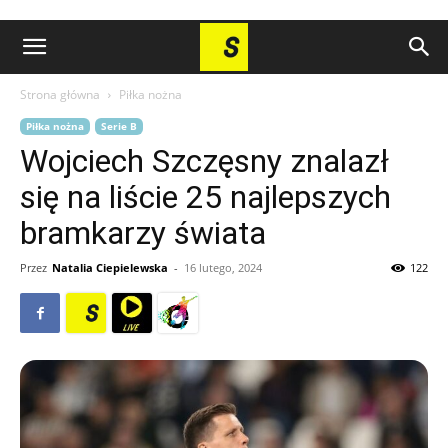
Strona główna
Piłka nożna
Piłka nożna
Serie B
Wojciech Szczęsny znalazł
się na liście 25 najlepszych
bramkarzy świata
Przez
Natalia Ciepielewska
-
16 lutego, 2024
122