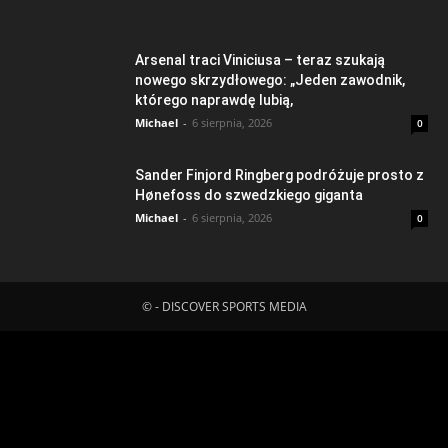
Arsenal traci Viniciusa – teraz szukają
nowego skrzydłowego: „Jeden zawodnik,
którego naprawdę lubią,
Michael
-
6 sierpnia, 2026
0
Sander Finjord Ringberg podróżuje prosto z
Hønefoss do szwedzkiego giganta
Michael
-
6 sierpnia, 2026
0
© - DISCOVER SPORTS MEDIA
Fatal error
: Uncaught ErrorException:
md5_file(/home/klient.dhosting.pl/mboredam/pl.sporten.com/public
content/litespeed/css/8d20fe5b8defa9ae28d3276d66c9ebbd.css.
Failed to open stream: No such file or directory in
/home/klient.dhosting.pl/mboredam/pl.sporten.com/public_html/wp-