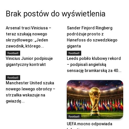
Brak postów do wyświetlenia
football
football
Arsenal traci Viniciusa –
Sander Finjord Ringberg
teraz szukają nowego
podróżuje prosto z
skrzydłowego: „Jeden
Hønefoss do szwedzkiego
zawodnik, którego...
giganta
football
football
Vinicius Junior podpisuje
Leeds pobiło klubowy rekord
gigantyczny kontrakt
– podpisali angielską
sensację bramkarską za 40...
football
Manchester United szuka
nowego lewego obrońcy –
strzałka wskazuje na
gwiazdę...
football
UEFA mocno odpowiada