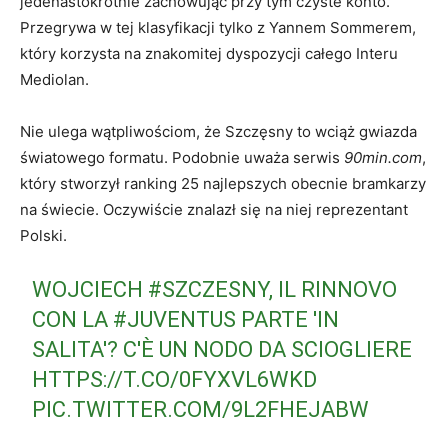
jedenastokrotnie zachowując przy tym czyste konto.
Przegrywa w tej klasyfikacji tylko z Yannem Sommerem,
który korzysta na znakomitej dyspozycji całego Interu
Mediolan.
Nie ulega wątpliwościom, że Szczęsny to wciąż gwiazda
światowego formatu. Podobnie uważa serwis
90min.com
,
który stworzył ranking 25 najlepszych obecnie bramkarzy
na świecie. Oczywiście znalazł się na niej reprezentant
Polski.
WOJCIECH
#SZCZESNY
, IL RINNOVO
CON LA
#JUVENTUS
PARTE 'IN
SALITA'? C'È UN NODO DA SCIOGLIERE
HTTPS://T.CO/0FYXVL6WKD
PIC.TWITTER.COM/9L2FHEJABW