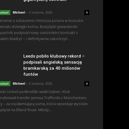
Michael
-
6 sierpnia, 2026
ootball
0
rzenie o zobaczeniu Viniciusa Juniora w koszulce
senalu dobiegło końca. Brazylijski gwiazdorski
pastnik podpisał nowy sześcioletni kontrakt z
alem Madryt – i definitywnie zakończył...
Leeds pobiło klubowy rekord –
podpisali angielską sensację
bramkarską za 40 milionów
funtów
Michael
-
6 sierpnia, 2026
ootball
0
eds United podkreśliło wielki bęben. Klub
inalizował transfer Jamesa Trafforda z Manchesteru
ty – za oszałamiającą sumę, która wywołuje wysokie
pięcie na Elland Road. Młody...