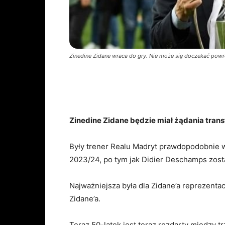
Zinedine Zidane wraca do gry. Nie może się doczekać powrot
Zinedine Zidane będzie miał żądania transf
Były trener Realu Madryt prawdopodobnie w
2023/24, po tym jak Didier Deschamps zosta
Najważniejsza była dla Zidane’a reprezentacj
Zidane’a.
Teraz 50-latek jest teraz rozdarty między 