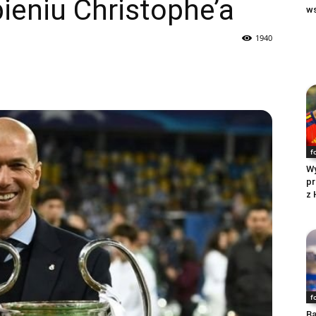
ieniu Christophe’a
ws
1940
f
Wy
pr
z 
f
Ba