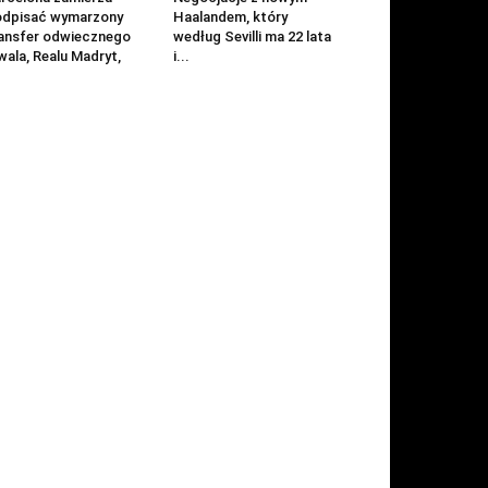
odpisać wymarzony
Haalandem, który
ansfer odwiecznego
według Sevilli ma 22 lata
wala, Realu Madryt,
i...