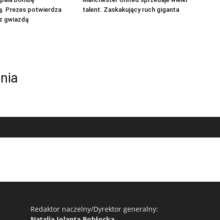
ą. Prezes potwierdza
talent. Zaskakujący ruch giganta
z gwiazdą
nia
Redaktor naczelny/Dyrektor generalny:
Natalia Jolanta Pobłocka