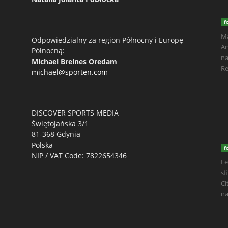
f
Ma
Odpowiedzialny za region Północny i Europę
Ar
Północną:
na
Michael Breines Oredam
Re
michael@sporten.com
DISCOVER SPORTS MEDIA
Świętojańska 3/1
81-368 Gdynia
Polska
f
NIP / VAT Code: 7822654346
Le
sf
Ci
na