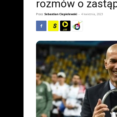
rozmów o zastąp
Przez
Sebastian Ciepielewski
-
4 kwietnia, 2023