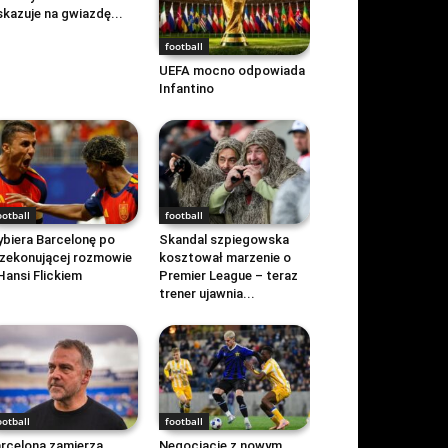
kazuje na gwiazdę...
football
UEFA mocno odpowiada
Infantino
ootball
football
biera Barcelonę po
Skandal szpiegowska
zekonującej rozmowie
kosztował marzenie o
Hansi Flickiem
Premier League – teraz
trener ujawnia...
ootball
football
rcelona zamierza
Negocjacje z nowym