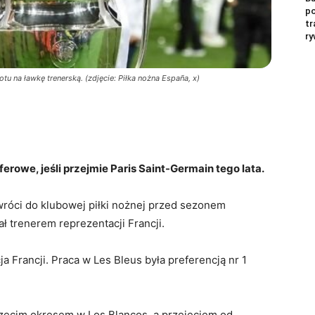
p
tr
ry
u na ławkę trenerską. (zdjęcie: Piłka nożna España, x)
erowe, jeśli przejmie Paris Saint-Germain tego lata.
róci do klubowej piłki nożnej przed sezonem
ł trenerem reprezentacji Francji.
a Francji. Praca w Les Bleus była preferencją nr 1
trzecim okresem w Los Blancos, a przejęciem od