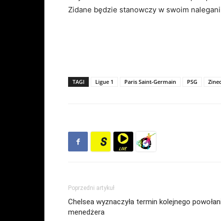
Zidane będzie stanowczy w swoim naleganiu
TAGI
Ligue 1
Paris Saint-Germain
PSG
Zine
Poprzedni artykuł
Chelsea wyznaczyła termin kolejnego powołan
menedżera