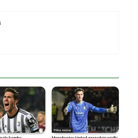
i
Piłka nożna
dpala bombę
Manchester United sprzedaje wielki