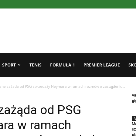
SPORT
TENIS
FORMUŁA 1
PREMIER LEAGUE
SKO
dane zażąda od PSG sprzedaży Neymara w ramach rozmów o zastąpieniu...
f
Vi
gi
 zażąda od PSG
f
ara w ramach
Ma
sz
ob