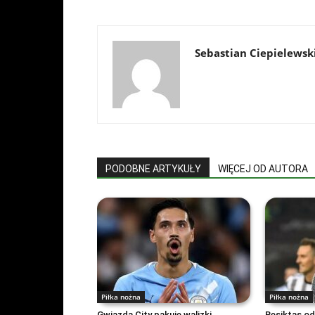
Sebastian Ciepielewsk
PODOBNE ARTYKUŁY
WIĘCEJ OD AUTORA
Piłka nożna
Piłka nożna
Gwiazda City pakuje walizki.
Besiktas o