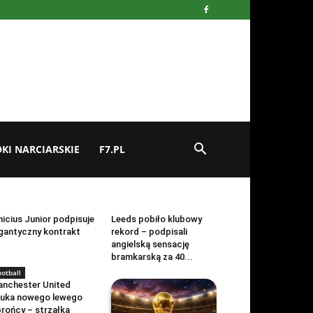
KI NARCIARSKIE
F7.PL
ootball
football
nicius Junior podpisuje
Leeds pobiło klubowy
gantyczny kontrakt
rekord – podpisali
angielską sensację
bramkarską za 40...
ootball
nchester United
uka nowego lewego
rońcy – strzałka