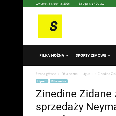
czwartek, 6 sierpnia, 2026
Zaloguj się / Dołącz
Sporten
PIŁKA NOŻNA
SPORTY ZIMOWE
Strona główna
Piłka nożna
Ligue 1
Zinedine Zi
Ligue 1
Piłka nożna
Zinedine Zidane
sprzedaży Neym