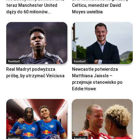
teraz Manchester United
Celticu, menedżer David
dąży do 60 milionów...
Moyes uwielbia
football
football
Real Madryt podwyższa
Newcastle potwierdza
próbę, by utrzymać Viníciusa
Matthiasa Jaissle –
przejmuje stanowisko po
Eddie Howe
football
football