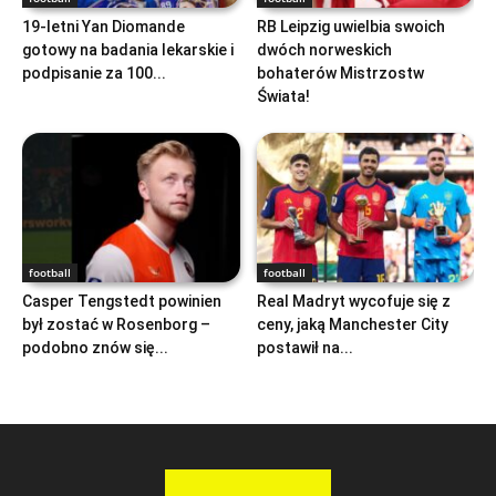
19-letni Yan Diomande
RB Leipzig uwielbia swoich
gotowy na badania lekarskie i
dwóch norweskich
podpisanie za 100...
bohaterów Mistrzostw
Świata!
football
football
Casper Tengstedt powinien
Real Madryt wycofuje się z
był zostać w Rosenborg –
ceny, jaką Manchester City
podobno znów się...
postawił na...