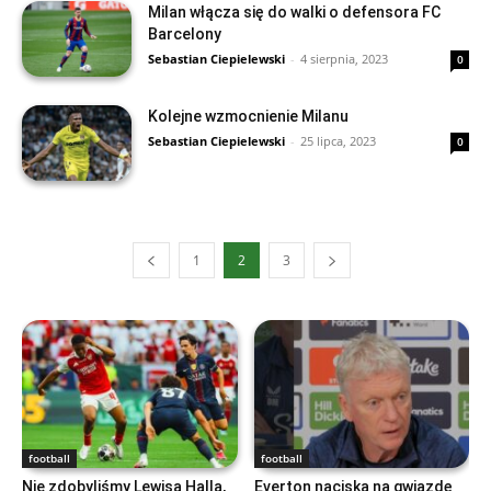
Milan włącza się do walki o defensora FC
Barcelony
Sebastian Ciepielewski
-
4 sierpnia, 2023
0
Kolejne wzmocnienie Milanu
Sebastian Ciepielewski
-
25 lipca, 2023
0
1
2
3
football
football
Nie zdobyliśmy Lewisa Halla,
Everton naciska na gwiazdę