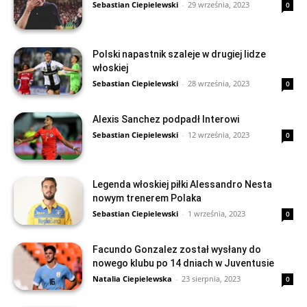
Sebastian Ciepielewski
-
29 września, 2023
0
Polski napastnik szaleje w drugiej lidze
włoskiej
Sebastian Ciepielewski
-
28 września, 2023
0
Alexis Sanchez podpadł Interowi
Sebastian Ciepielewski
-
12 września, 2023
0
Legenda włoskiej piłki Alessandro Nesta
nowym trenerem Polaka
Sebastian Ciepielewski
-
1 września, 2023
0
Facundo Gonzalez został wysłany do
nowego klubu po 14 dniach w Juventusie
Natalia Ciepielewska
-
23 sierpnia, 2023
0