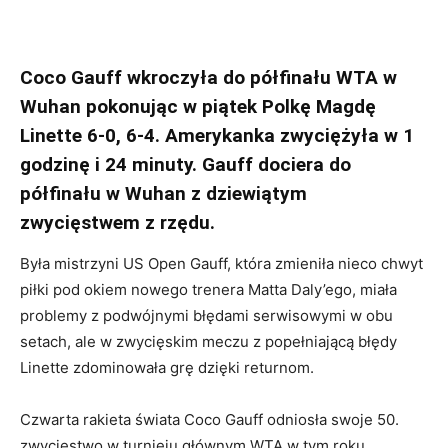
Coco Gauff wkroczyła do półfinału WTA w
Wuhan pokonując w piątek Polkę Magdę
Linette 6-0, 6-4. Amerykanka zwyciężyła w 1
godzinę i 24 minuty. Gauff dociera do
półfinału w Wuhan z dziewiątym
zwycięstwem z rzędu.
Była mistrzyni US Open Gauff, która zmieniła nieco chwyt
piłki pod okiem nowego trenera Matta Daly’ego, miała
problemy z podwójnymi błędami serwisowymi w obu
setach, ale w zwycięskim meczu z popełniającą błędy
Linette zdominowała grę dzięki returnom.
Czwarta rakieta świata Coco Gauff odniosła swoje 50.
zwycięstwo w turnieju głównym WTA w tym roku,