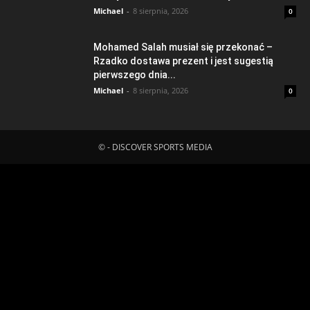
Michael
-
8 sierpnia, 2026
0
Mohamed Salah musiał się przekonać –
Rzadko dostawa prezent i jest sugestią
pierwszego dnia...
Michael
-
8 sierpnia, 2026
0
© - DISCOVER SPORTS MEDIA
Fatal error
: Uncaught ErrorException:
md5_file(/home/klient.dhosting.pl/mboredam/pl.sporten.com/public
content/litespeed/css/1d5c46e16a7bfe5bb97b17c052189cbb.css.t
Failed to open stream: No such file or directory in
/home/klient.dhosting.pl/mboredam/pl.sporten.com/public_html/wp-
content/plugins/litespeed-cache/src/optimizer.cls.php:148 Stack
trace: #0 [internal function]: litespeed_exception_handler(2,
'md5_file(/home/...', '/home/klient.dh...', 148) #1
/home/klient.dhosting.pl/mboredam/pl.sporten.com/public_html/wp-