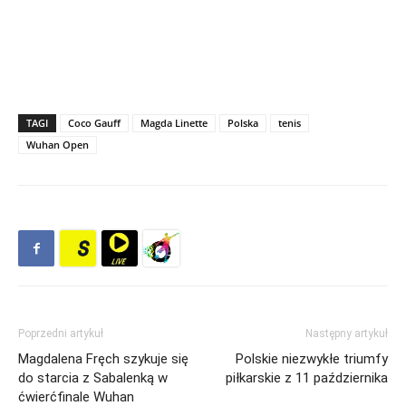
TAGI
Coco Gauff
Magda Linette
Polska
tenis
Wuhan Open
Poprzedni artykuł
Następny artykuł
Magdalena Fręch szykuje się
Polskie niezwykłe triumfy
do starcia z Sabalenką w
piłkarskie z 11 października
ćwierćfinale Wuhan