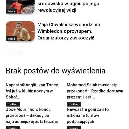
środowisko w ogniu po jego
rewolucyjnej wizji
Tenis
Maja Chwalińska wchodzi na
Wimbledon z przytupem.
Organizatorzy zaskoczyli!
Tenis
Brak postów do wyświetlenia
football
football
Napastnik Anglii, Ivan Toney,
Mohamed Salah musiał się
był już w klubie nocnym w
przekonać – Rzadko dostawa
Soho!...
prezent i jest...
football
football
Jose Mourinho w końcu
Newcastle goni za sto
przeprosił – dekady po
milionami funtów
najtrudniejszej ostatecznej
podpisujących
decyzji...
football
football