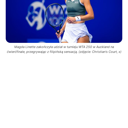
Magda Linette zakończyła udział w turnieju WTA 250 w Auckland na
ćwierćfinale, przegrywając z filipińską sensacją. (zdjęcie: Christian's Court, x)