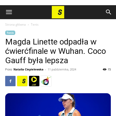
Strona główna
Tenis
Tenis
Magda Linette odpadła w
ćwierćfinale w Wuhan. Coco
Gauff była lepsza
Przez
Natalia Ciepielewska
-
11 października, 2024
15