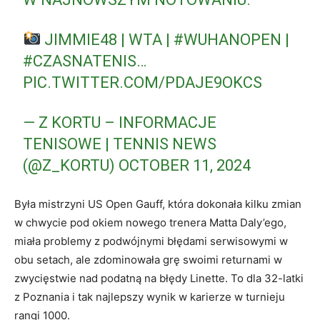
JIMMIE48 | WTA |
#WUHANOPEN
|
#CZASNATENIS
…
PIC.TWITTER.COM/PDAJE9OKCS
— Z KORTU – INFORMACJE
TENISOWE | TENNIS NEWS
(@Z_KORTU)
OCTOBER 11, 2024
Była mistrzyni US Open Gauff, która dokonała kilku zmian
w chwycie pod okiem nowego trenera Matta Daly’ego,
miała problemy z podwójnymi błędami serwisowymi w
obu setach, ale zdominowała grę swoimi returnami w
zwycięstwie nad podatną na błędy Linette. To dla 32-latki
z Poznania i tak najlepszy wynik w karierze w turnieju
rangi 1000.