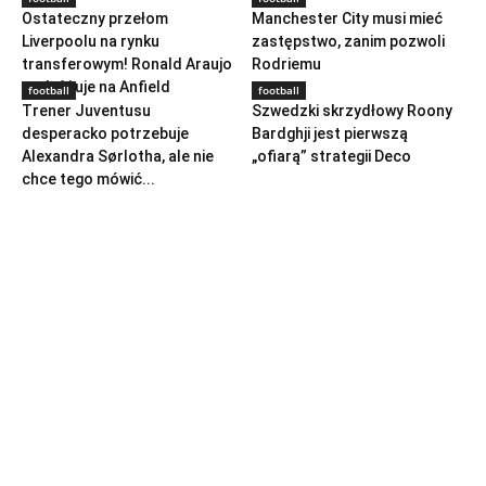
Ostateczny przełom
Manchester City musi mieć
Liverpoolu na rynku
zastępstwo, zanim pozwoli
transferowym! Ronald Araujo
Rodriemu
podróżuje na Anfield
football
football
Trener Juventusu
Szwedzki skrzydłowy Roony
desperacko potrzebuje
Bardghji jest pierwszą
Alexandra Sørlotha, ale nie
„ofiarą” strategii Deco
chce tego mówić...