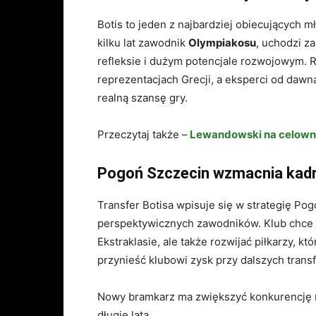
Botis to jeden z najbardziej obiecujących
kilku lat zawodnik
Olympiakosu
, uchodzi z
refleksie i dużym potencjale rozwojowym.
reprezentacjach Grecji, a eksperci od dawn
realną szansę gry.
Przeczytaj także –
Lewandowski na celowni
Pogoń Szczecin wzmacnia kad
Transfer Botisa wpisuje się w strategię Pogo
perspektywicznych zawodników. Klub chce n
Ekstraklasie, ale także rozwijać piłkarzy, kt
przynieść klubowi zysk przy dalszych trans
Nowy bramkarz ma zwiększyć konkurencję 
długie lata.