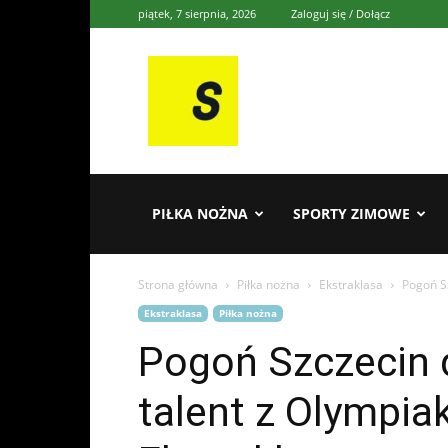
piątek, 7 sierpnia, 2026
Zaloguj się / Dołącz
Sporten
PIŁKA NOŻNA
SPORTY ZIMOWE
Strona główna
Piłka nożna
Ekstraklasa
Pogoń Sz
Ekstraklasa
Piłka nożna
Pogoń Szczecin d
talent z Olympi