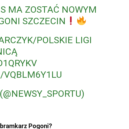
IS MA ZOSTAĆ NOWYM
ONI SZCZECIN
RCZYK/POLSKIE LIGI
NICĄ
ID1QRYKV
M/VQBLM6Y1LU
 (@NEWSY_SPORTU)
y bramkarz Pogoni?