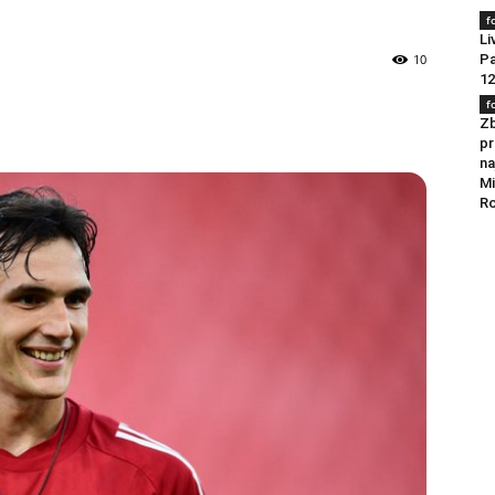
f
Li
10
Pa
12
f
Zb
pr
na
Mi
Ro