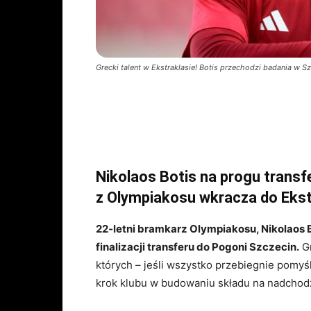
Grecki talent w Ekstraklasie! Botis przechodzi badania w Szcz
Nikolaos Botis na progu transf
z Olympiakosu wkracza do Ekst
22‑letni bramkarz Olympiakosu, Nikolaos Bo
finalizacji transferu do Pogoni Szczecin.
Gr
których – jeśli wszystko przebiegnie pomyś
krok klubu w budowaniu składu na nadchod