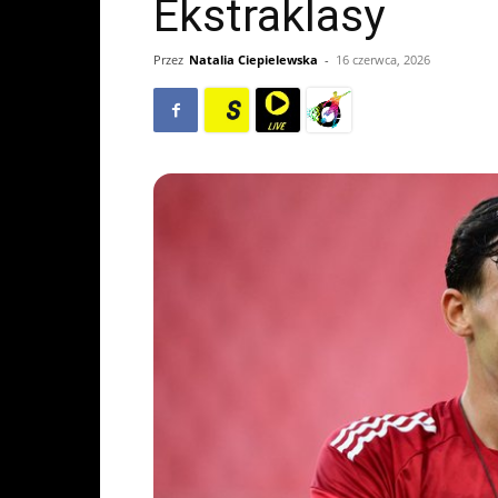
Ekstraklasy
Przez
Natalia Ciepielewska
-
16 czerwca, 2026