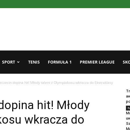
SPORT
TENIS
FORMUŁA 1
PREMIER LEAGUE
SKO
czecin dopina hit! Młody talent z Olympiakosu wkracza do Ekstraklasy
f
Tr
aw
opina hit! Młody
po
f
Ma
akosu wkracza do
uw
Sa
Ma