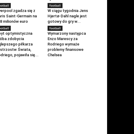
ootball
football
verpool zgadza się z
W ciągu tygodnia Jens
ris Saint-Germain na
Hjertø-Dahl nagle jest
8 milionów euro
gotowy do gry w...
ootball
football
yt optymistyczna
Wymarzony następca
óba zdobycia
Enzo Marescy za
jlepszego piłkarza
Rodriego wymaże
strzostw Świata,
problemy finansowe
driego, pojawiła się...
Chelsea