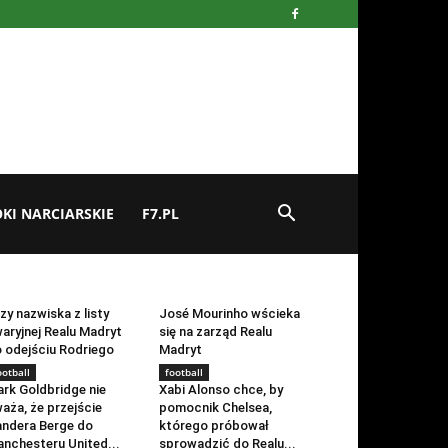
KI NARCIARSKIE
F7.PL
ootball
football
zy nazwiska z listy
José Mourinho wścieka
aryjnej Realu Madryt
się na zarząd Realu
 odejściu Rodriego
Madryt
ootball
football
rk Goldbridge nie
Xabi Alonso chce, by
aża, że przejście
pomocnik Chelsea,
ndera Berge do
którego próbował
nchesteru United...
sprowadzić do Realu...