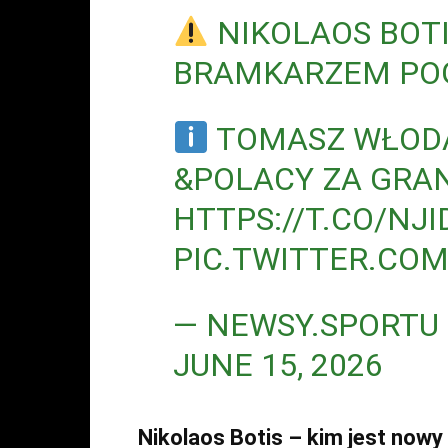
NIKOLAOS BOT
BRAMKARZEM POG
TOMASZ WŁODA
&POLACY ZA GRA
HTTPS://T.CO/NJ
PIC.TWITTER.CO
— NEWSY.SPORTU
JUNE 15, 2026
Nikolaos Botis – kim jest now