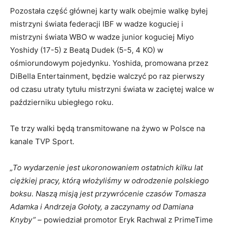
Pozostała część głównej karty walk obejmie walkę byłej
mistrzyni świata federacji IBF w wadze koguciej i
mistrzyni świata WBO w wadze junior koguciej Miyo
Yoshidy (17-5) z Beatą Dudek (5-5, 4 KO) w
ośmiorundowym pojedynku. Yoshida, promowana przez
DiBella Entertainment, będzie walczyć po raz pierwszy
od czasu utraty tytułu mistrzyni świata w zaciętej walce w
październiku ubiegłego roku.
Te trzy walki będą transmitowane na żywo w Polsce na
kanale TVP Sport.
„To wydarzenie jest ukoronowaniem ostatnich kilku lat
ciężkiej pracy, którą włożyliśmy w odrodzenie polskiego
boksu. Naszą misją jest przywrócenie czasów Tomasza
Adamka i Andrzeja Gołoty, a zaczynamy od Damiana
Knyby”
– powiedział promotor Eryk Rachwal z PrimeTime