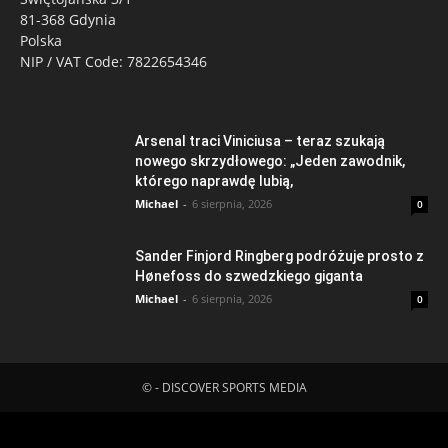
81-368 Gdynia
Polska
NIP / VAT Code: 7822654346
Arsenal traci Viniciusa – teraz szukają
nowego skrzydłowego: „Jeden zawodnik,
którego naprawdę lubią,
Michael
-
6 sierpnia, 2026
0
Sander Finjord Ringberg podróżuje prosto z
Hønefoss do szwedzkiego giganta
Michael
-
6 sierpnia, 2026
0
© - DISCOVER SPORTS MEDIA
Fatal error
: Uncaught ErrorException: