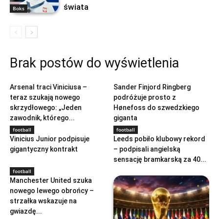
świata
Boks
Brak postów do wyświetlenia
football
football
Arsenal traci Viniciusa –
Sander Finjord Ringberg
teraz szukają nowego
podróżuje prosto z
skrzydłowego: „Jeden
Hønefoss do szwedzkiego
zawodnik, którego...
giganta
football
football
Vinicius Junior podpisuje
Leeds pobiło klubowy rekord
gigantyczny kontrakt
– podpisali angielską
sensację bramkarską za 40...
football
Manchester United szuka
nowego lewego obrońcy –
strzałka wskazuje na
gwiazdę...