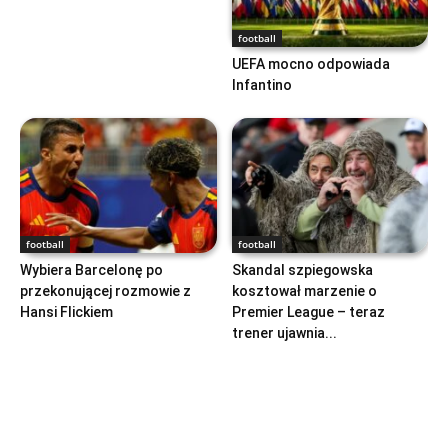
football
UEFA mocno odpowiada
Infantino
football
football
Wybiera Barcelonę po
Skandal szpiegowska
przekonującej rozmowie z
kosztował marzenie o
Hansi Flickiem
Premier League – teraz
trener ujawnia...