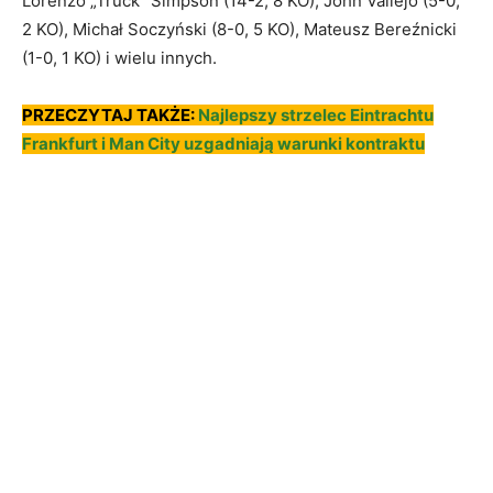
Lorenzo „Truck” Simpson (14-2, 8 KO), John Vallejo (5-0,
2 KO), Michał Soczyński (8-0, 5 KO), Mateusz Bereźnicki
(1-0, 1 KO) i wielu innych.
PRZECZYTAJ TAKŻE:
Najlepszy strzelec Eintrachtu
Frankfurt i Man City uzgadniają warunki kontraktu