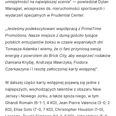
umiejętności na największej scenie
” — powiedział Dylan
Wanagiel, wiceprezes ds. nieruchomości sportowych i
wydarzeń specjalnych w Prudential Center.
„Jesteśmy podekscytowani współpracą z PrimeTime
Promotions. Nasze miejsce z dumą gościło tysiące
polskich entuzjastów boksu w czasie wspaniałych dni
Tomasza Adamka i wiemy, że ci fani przyniosą swoją
energię z powrotem do Brick City, aby wesprzeć rodaków
Damiana Knybę, Andrzeja Wawrzyka, Fiodora
Czerkaszyna i i resztę zatłoczonej karty wstępnej”.
W dalszej części karty wstępnej pojawią się jedne z
najlepszych, wschodzących talentów z obszaru New
Jersey i Nowego Jorku, a także spoza niego, w tym
Ghandi Romain (6-1-1, 4 KO), Jean Pierre Valencia (3-0, 2
KO), Elise Soto (7-0, 7 KO), Christopher Houston (1-0),