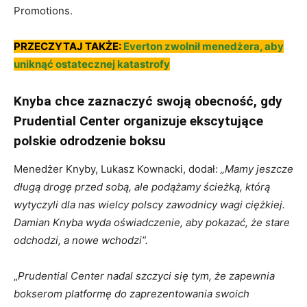
Promotions.
PRZECZYTAJ TAKŻE:
Everton zwolnił menedżera, aby
uniknąć ostatecznej katastrofy
Knyba chce zaznaczyć swoją obecność, gdy
Prudential Center organizuje ekscytujące
polskie odrodzenie boksu
Menedżer Knyby, Lukasz Kownacki, dodał:
„Mamy jeszcze
długą drogę przed sobą, ale podążamy ścieżką, którą
wytyczyli dla nas wielcy polscy zawodnicy wagi ciężkiej.
Damian Knyba wyda oświadczenie, aby pokazać, że stare
odchodzi, a nowe wchodzi”.
„
Prudential Center nadal szczyci się tym, że zapewnia
bokserom platformę do zaprezentowania swoich