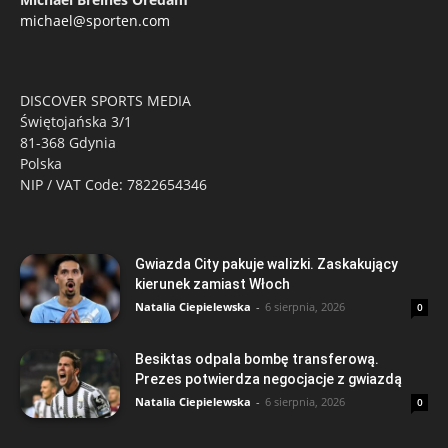
michael@sporten.com
DISCOVER SPORTS MEDIA
Świętojańska 3/1
81-368 Gdynia
Polska
NIP / VAT Code: 7822654346
Gwiazda City pakuje walizki. Zaskakujący
kierunek zamiast Włoch
Natalia Ciepielewska
-
6 sierpnia, 2026
0
Besiktas odpala bombę transferową.
Prezes potwierdza negocjacje z gwiazdą
Natalia Ciepielewska
-
6 sierpnia, 2026
0