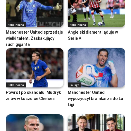
Piłka nożna
Piłka nożna
Manchester United sprzedaje
Angielski diament ląduje w
wielki talent. Zaskakujący
Serie A
ruch giganta
Piłka nożna
La Liga
Powrót po skandalu: Mudryk
Manchester United
znów w koszulce Chelsea
wypożyczył bramkarza do La
Ligi