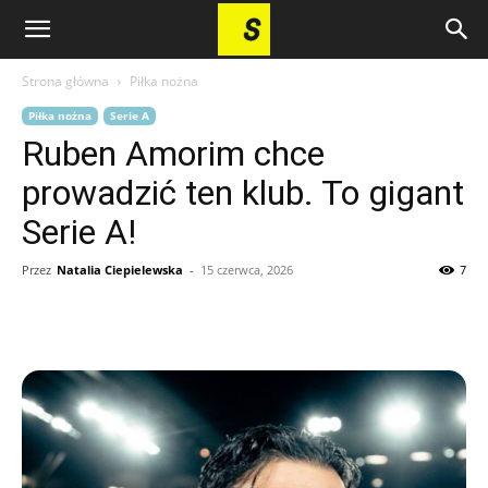
Strona główna
Piłka nożna
Piłka nożna
Serie A
Ruben Amorim chce
prowadzić ten klub. To gigant
Serie A!
Przez
Natalia Ciepielewska
-
15 czerwca, 2026
7