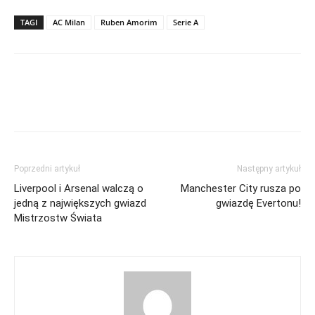
TAGI
AC Milan
Ruben Amorim
Serie A
Poprzedni artykuł
Następny artykuł
Liverpool i Arsenal walczą o
Manchester City rusza po
jedną z największych gwiazd
gwiazdę Evertonu!
Mistrzostw Świata