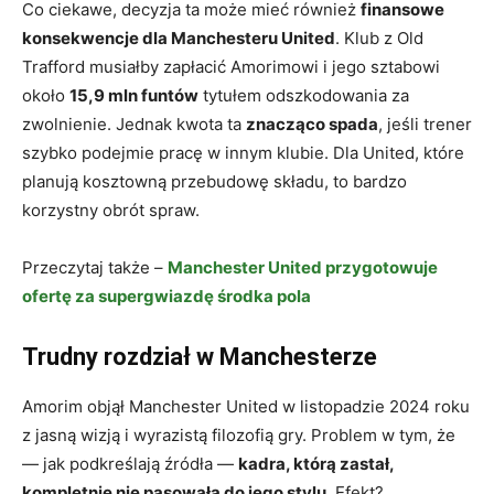
Co ciekawe, decyzja ta może mieć również
finansowe
konsekwencje dla Manchesteru United
. Klub z Old
Trafford musiałby zapłacić Amorimowi i jego sztabowi
około
15,9 mln funtów
tytułem odszkodowania za
zwolnienie. Jednak kwota ta
znacząco spada
, jeśli trener
szybko podejmie pracę w innym klubie. Dla United, które
planują kosztowną przebudowę składu, to bardzo
korzystny obrót spraw.
Przeczytaj także –
Manchester United przygotowuje
ofertę za supergwiazdę środka pola
Trudny rozdział w Manchesterze
Amorim objął Manchester United w listopadzie 2024 roku
z jasną wizją i wyrazistą filozofią gry. Problem w tym, że
— jak podkreślają źródła —
kadra, którą zastał,
kompletnie nie pasowała do jego stylu
. Efekt?