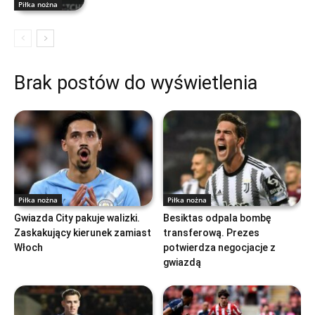
Piłka nożna
Brak postów do wyświetlenia
Piłka nożna
Piłka nożna
Gwiazda City pakuje walizki.
Besiktas odpala bombę
Zaskakujący kierunek zamiast
transferową. Prezes
Włoch
potwierdza negocjacje z
gwiazdą