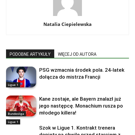
Natalia Ciepielewska
PODOBNE ARTYKUŁY
WIĘCEJ OD AUTORA
PSG wzmacnia środek pola. 24‑latek
dołącza do mistrza Francji
Ligue 1
Kane zostaje, ale Bayern znalazł już
jego następcę. Monachium rusza po
młodego killera!
Bundesliga
Ligue 1
Szok w Ligue 1. Kontrakt trenera
dopięty na chwilę przed starciem z