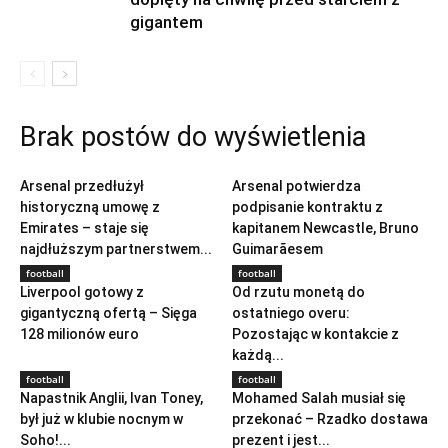
gigantem
Brak postów do wyświetlenia
football
football
Arsenal przedłużył
Arsenal potwierdza
historyczną umowę z
podpisanie kontraktu z
Emirates – staje się
kapitanem Newcastle, Bruno
najdłuższym partnerstwem...
Guimarãesem
football
football
Liverpool gotowy z
Od rzutu monetą do
gigantyczną ofertą – Sięga
ostatniego overu:
128 milionów euro
Pozostając w kontakcie z
każdą...
football
football
Napastnik Anglii, Ivan Toney,
Mohamed Salah musiał się
był już w klubie nocnym w
przekonać – Rzadko dostawa
Soho!...
prezent i jest...