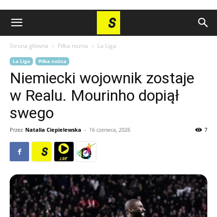
Strona główna
Piłka nożna
La Liga
La Liga
Piłka nożna
Niemiecki wojownik zostaje
w Realu. Mourinho dopiął
swego
Przez
Natalia Ciepielewska
-
16 czerwca, 2026
7