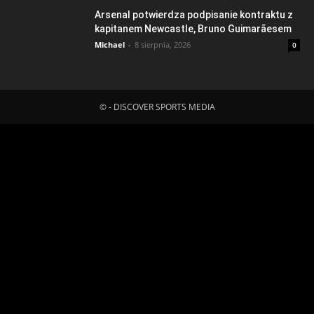
Arsenal potwierdza podpisanie kontraktu z
kapitanem Newcastle, Bruno Guimarãesem
Michael
-
8 sierpnia, 2026
0
© - DISCOVER SPORTS MEDIA
Fatal error
: Uncaught ErrorException:
md5_file(/home/klient.dhosting.pl/mboredam/pl.sporten.com/public
content/litespeed/css/cfc8fc85921dbd01733ed7ca38fc0b6d.css.t
Failed to open stream: No such file or directory in
/home/klient.dhosting.pl/mboredam/pl.sporten.com/public_html/wp-
content/plugins/litespeed-cache/src/optimizer.cls.php:148 Stack
trace: #0 [internal function]: litespeed_exception_handler(2,
'md5_file(/home/...', '/home/klient.dh...', 148) #1
/home/klient.dhosting.pl/mboredam/pl.sporten.com/public_html/wp-
content/plugins/litespeed-cache/src/optimizer.cls.php(148):
md5_file('/home/klient.dh...') #2
/home/klient.dhosting.pl/mboredam/pl.sporten.com/public_html/wp-