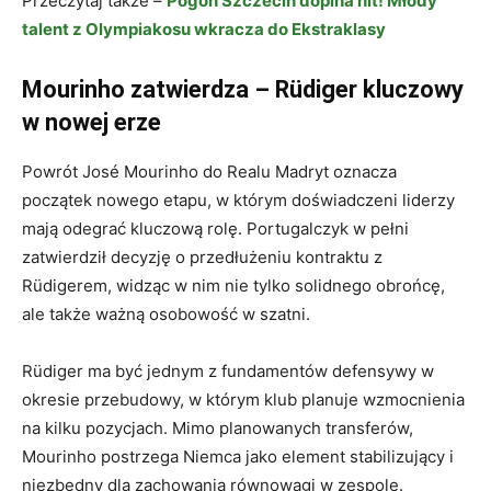
Przeczytaj także –
Pogoń Szczecin dopina hit! Młody
talent z Olympiakosu wkracza do Ekstraklasy
Mourinho zatwierdza – Rüdiger kluczowy
w nowej erze
Powrót José Mourinho do Realu Madryt oznacza
początek nowego etapu, w którym doświadczeni liderzy
mają odegrać kluczową rolę. Portugalczyk w pełni
zatwierdził decyzję o przedłużeniu kontraktu z
Rüdigerem, widząc w nim nie tylko solidnego obrońcę,
ale także ważną osobowość w szatni.
Rüdiger ma być jednym z fundamentów defensywy w
okresie przebudowy, w którym klub planuje wzmocnienia
na kilku pozycjach. Mimo planowanych transferów,
Mourinho postrzega Niemca jako element stabilizujący i
niezbędny dla zachowania równowagi w zespole.