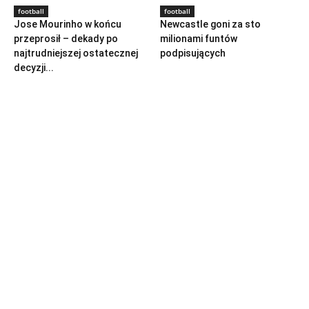
football
football
Jose Mourinho w końcu
Newcastle goni za sto
przeprosił – dekady po
milionami funtów
najtrudniejszej ostatecznej
podpisujących
decyzji...