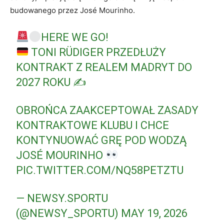
budowanego przez José Mourinho.
HERE WE GO!
TONI RÜDIGER PRZEDŁUŻY
KONTRAKT Z REALEM MADRYT DO
2027 ROKU ✍
OBROŃCA ZAAKCEPTOWAŁ ZASADY
KONTRAKTOWE KLUBU I CHCE
KONTYNUOWAĆ GRĘ POD WODZĄ
JOSÉ MOURINHO
PIC.TWITTER.COM/NQ58PETZTU
— NEWSY.SPORTU
(@NEWSY_SPORTU)
MAY 19, 2026