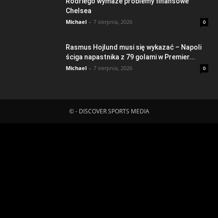
Rodriego wymaże problemy finansowe
Chelsea
Michael
-
7 sierpnia, 2026
0
Rasmus Hojlund musi się wykazać – Napoli
ściga napastnika z 79 golami w Premier...
Michael
-
7 sierpnia, 2026
0
© - DISCOVER SPORTS MEDIA
Fatal error
: Uncaught ErrorException:
md5_file(/home/klient.dhosting.pl/mboredam/pl.sporten.com/public
content/litespeed/css/91a9b2f1f2edcc5293234f93761bccfd.css.tm
Failed to open stream: No such file or directory in
/home/klient.dhosting.pl/mboredam/pl.sporten.com/public_html/wp-
content/plugins/litespeed-cache/src/optimizer.cls.php:148 Stack
trace: #0 [internal function]: litespeed_exception_handler(2,
'md5_file(/home/...', '/home/klient.dh...', 148) #1