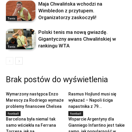
Maja Chwalińska wchodzi na
Wimbledon z przytupem.
Organizatorzy zaskoczyli!
Tenis
Polski tenis ma nową gwiazdę.
Gigantyczny awans Chwalińskiej w
rankingu WTA
Tenis
Brak postów do wyświetlenia
football
football
Wymarzony następca Enzo
Rasmus Hojlund musi się
Marescy za Rodriego wymaże
wykazać – Napoli ściga
problemy finansowe Chelsea
napastnika z 79...
football
football
Barcelona była niemal tak
Wsparcie Argentyny dla
samo wściekła na Ferrana
Gianniego Infantino jest takie
Torresa, jak na...
samo, jak popularność w...