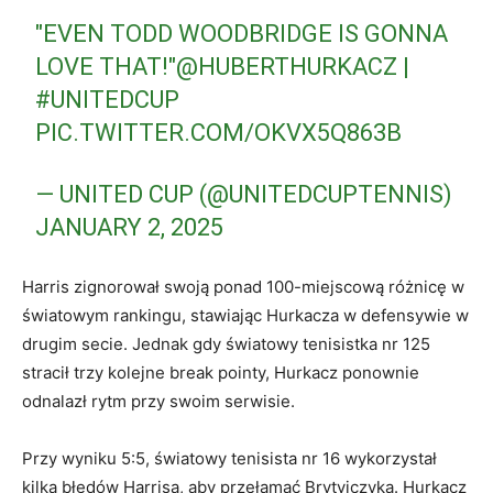
"EVEN TODD WOODBRIDGE IS GONNA
LOVE THAT!"
@HUBERTHURKACZ
|
#UNITEDCUP
PIC.TWITTER.COM/OKVX5Q863B
— UNITED CUP (@UNITEDCUPTENNIS)
JANUARY 2, 2025
Harris zignorował swoją ponad 100-miejscową różnicę w
światowym rankingu, stawiając Hurkacza w defensywie w
drugim secie. Jednak gdy światowy tenisistka nr 125
stracił trzy kolejne break pointy, Hurkacz ponownie
odnalazł rytm przy swoim serwisie.
Przy wyniku 5:5, światowy tenisista nr 16 wykorzystał
kilka błędów Harrisa, aby przełamać Brytyjczyka. Hurkacz