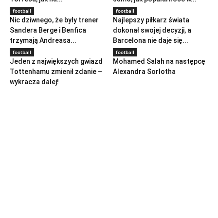
football
football
Nic dziwnego, że były trener
Najlepszy piłkarz świata
Sandera Berge i Benfica
dokonał swojej decyzji, a
trzymają Andreasa...
Barcelona nie daje się...
football
football
Jeden z największych gwiazd
Mohamed Salah na następcę
Tottenhamu zmienił zdanie –
Alexandra Sorlotha
wykracza dalej!