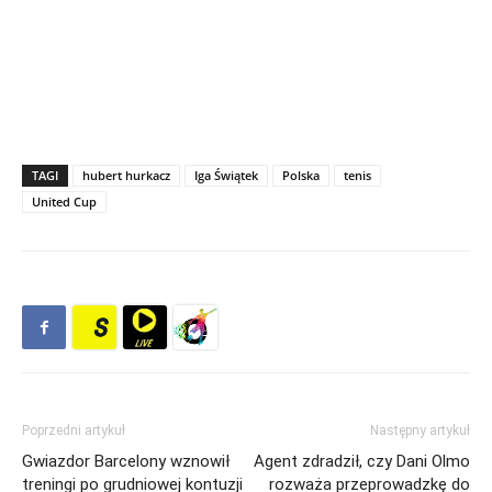
TAGI
hubert hurkacz
Iga Świątek
Polska
tenis
United Cup
Poprzedni artykuł
Następny artykuł
Gwiazdor Barcelony wznowił
Agent zdradził, czy Dani Olmo
treningi po grudniowej kontuzji
rozważa przeprowadzkę do